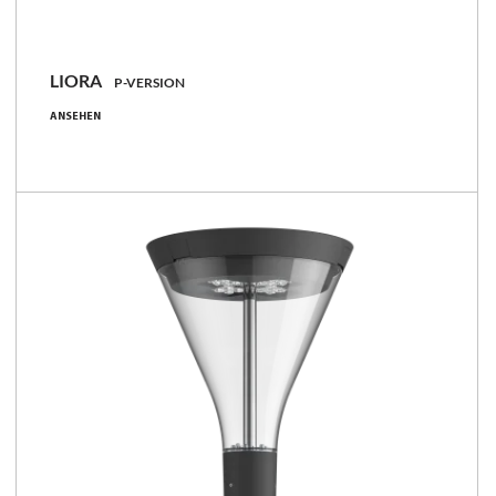
NEU
LIORA
P-VERSION
8 - 105 [W]
ANSEHEN
1150 - 14100 [lm]
134 - 158 [lm/W]
Familie vergleichen