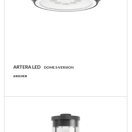
ARTERA LED
DOME S-VERSION
21 - 107 [W]
ANSEHEN
2250 - 15700 [lm]
90 - 168 [lm/W]
Familie vergleichen