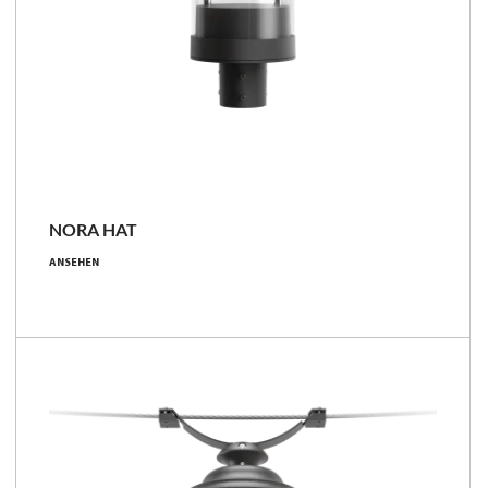
NEU
NORA HAT
6.3 - 43.9 [W]
ANSEHEN
690 - 6900 [lm]
110 - 162 [lm/W]
Familie vergleichen