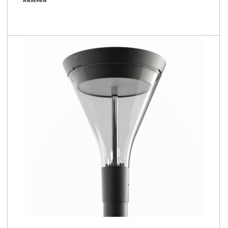
ANSEHEN
1450 - 25050 [lm]
119 - 191 [lm/W]
Familie vergleichen