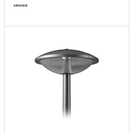
ANSEHEN
2250 - 15700 [lm]
90 - 168 [lm/W]
Familie vergleichen