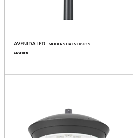
AVENIDA LED
MODERN HAT VERSION
19 - 34 [W]
ANSEHEN
2350 - 4400 [lm]
124 - 132 [lm/W]
Familie vergleichen