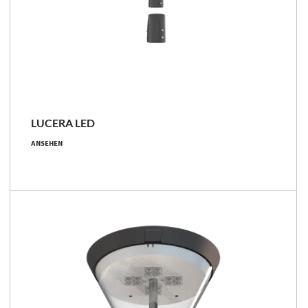
LUCERA LED
22 - 76 [W]
ANSEHEN
2200 - 10450 [lm]
100 - 138 [lm/W]
Familie vergleichen