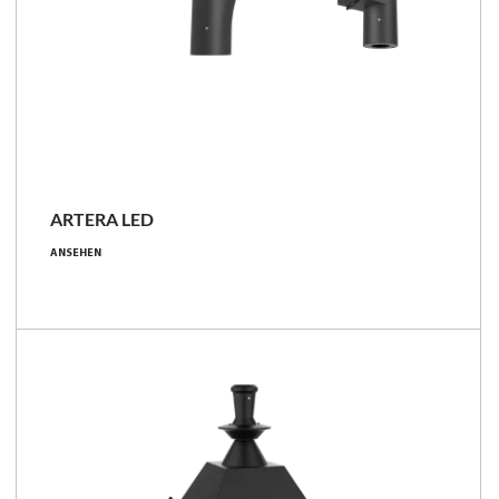
ARTERA LED
21 - 107 [W]
ANSEHEN
2250 - 15700 [lm]
90 - 168 [lm/W]
Familie vergleichen