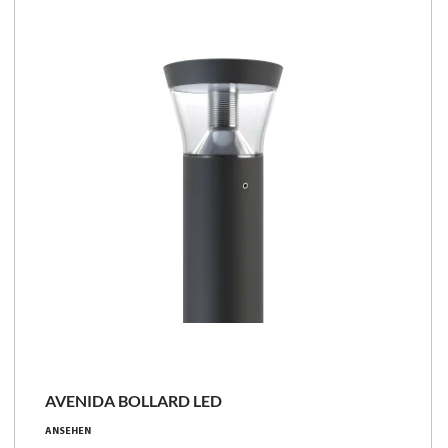
Familie vergleichen
AVENIDA BOLLARD LED
10.5 - 20.5 [W]
ANSEHEN