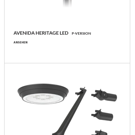
AVENIDA HERITAGE LED
P-VERSION
19 - 34 [W]
ANSEHEN
1750 - 4400 [lm]
92 - 132 [lm/W]
Familie vergleichen