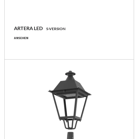
ARTERA LED
S-VERSION
21 - 107 [W]
ANSEHEN
2250 - 15700 [lm]
90 - 168 [lm/W]
Familie vergleichen