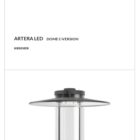
ARTERA LED
DOME C-VERSION
21 - 107 [W]
ANSEHEN
2250 - 15700 [lm]
90 - 168 [lm/W]
Familie vergleichen