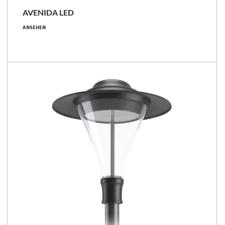
AVENIDA LED
19 - 34 [W]
ANSEHEN
2350 - 4400 [lm]
124 - 132 [lm/W]
Familie vergleichen