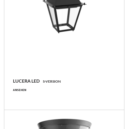
LUCERA LED
S-VERSION
22 - 76 [W]
ANSEHEN
1950 - 10450 [lm]
89 - 138 [lm/W]