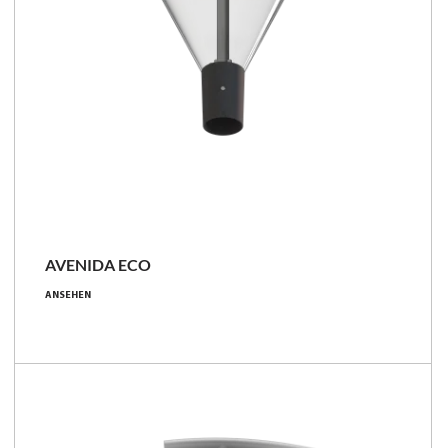
NEU
AVENIDA ECO
8.5 - 78 [W]
ANSEHEN
740 - 10100 [lm]
82 - 174 [lm/W]