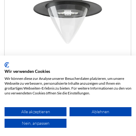
Wir verwenden Cookies
Wir können diese zur Analyse unserer Besucherdaten platzieren, um unsere
Webseite zu verbessern, personalisierte Inhalte anzuzeigen und Ihnen ein
großartiges Webseiten-Erlebnis zu bieten. Für weitere Informationen zu den von
AVENIDA HERITAGE LENS LED
C-VERSION
18 - 49 [W]
uns verwendeten Cookies öffnen Sie die Einstellungen.
ANSEHEN
1950 - 7250 [lm]
Alle akzeptieren
Ablehnen
101 - 154 [lm/W]
Nein, anpassen