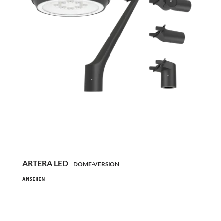
ARTERA LED
DOME-VERSION
21 - 107 [W]
ANSEHEN
2250 - 15700 [lm]
90 - 168 [lm/W]