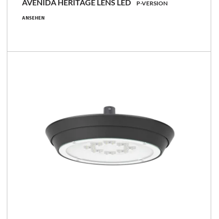
AVENIDA HERITAGE LENS LED
P-VERSION
6.8 - 54 [W]
ANSEHEN
860 - 7700 [lm]
97 - 164 [lm/W]
Familie vergleichen