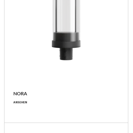
NEU
NORA
6.3 - 43.9 [W]
ANSEHEN
690 - 6900 [lm]
110 - 162 [lm/W]