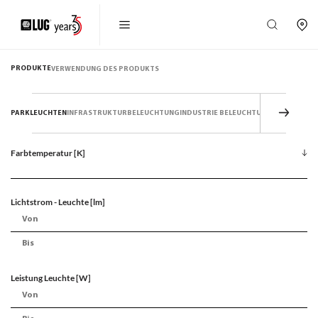
PRODUKTE
VERWENDUNG DES PRODUKTS
PARKLEUCHTEN
INFRASTRUKTURBELEUCHTUNG
INDUSTRIE BELEUCHTUNG
FLUTLICHTL
Farbtemperatur [K]
Lichtstrom - Leuchte [lm]
Leistung Leuchte [W]