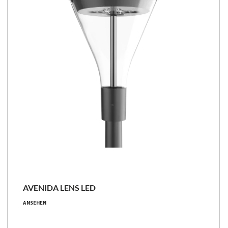
Familie vergleichen
AVENIDA LENS LED
6.8 - 54 [W]
ANSEHEN
860 - 7700 [lm]