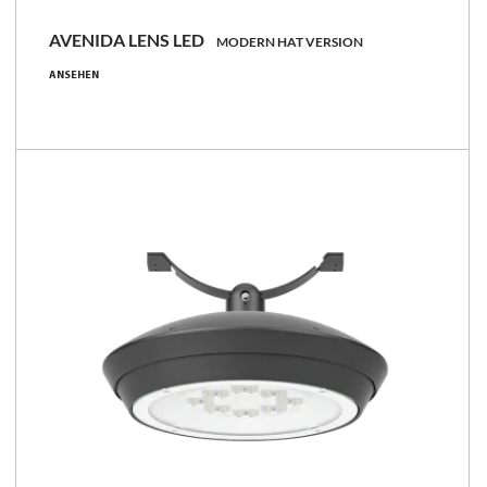
AVENIDA LENS LED
MODERN HAT VERSION
6.8 - 54 [W]
ANSEHEN
860 - 7700 [lm]
119 - 164 [lm/W]
Familie vergleichen