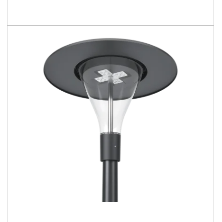
850 - 1580 [lm]
77 - 84 [lm/W]
Familie vergleichen