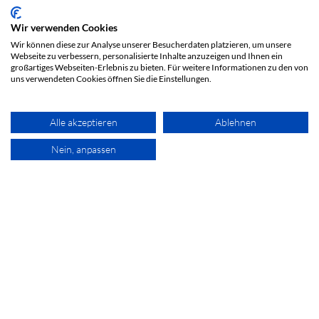
Wir verwenden Cookies
Wir können diese zur Analyse unserer Besucherdaten platzieren, um unsere
Webseite zu verbessern, personalisierte Inhalte anzuzeigen und Ihnen ein
großartiges Webseiten-Erlebnis zu bieten. Für weitere Informationen zu den von
uns verwendeten Cookies öffnen Sie die Einstellungen.
Alle akzeptieren
Ablehnen
Nein, anpassen
Unsere Technologie
Urban
ist ein Verwaltungssystem, das auf Servern in der Internet-
Cloud installiert ist und über einen Webbrowser bedient wird.
Das System hat die Aufgabe, den Betrieb der gesamten BIOTcloud-
Umgebung zu verwalten, mit den Steuergeräten zu kommunizieren
und Daten zu sammeln, sie zu verarbeiten, zu analysieren und auf