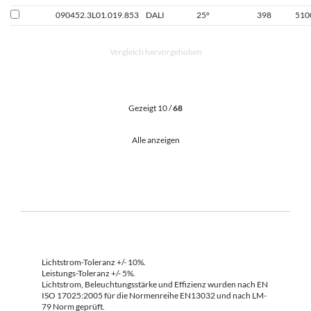
090452.3L01.019.853
DALI
25°
398
510
Vergleich hervorgehoben
Gezeigt 10 /
68
Alle anzeigen
Lichtstrom-Toleranz +/- 10%.
Leistungs-Toleranz +/- 5%.
Lichtstrom, Beleuchtungsstärke und Effizienz wurden nach EN
ISO 17025:2005 für die Normenreihe EN13032 und nach LM-
79 Norm geprüft.