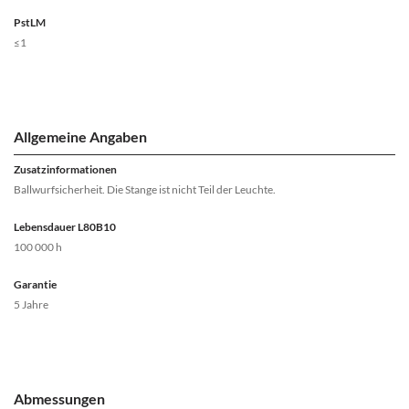
PstLM
≤1
Allgemeine Angaben
Zusatzinformationen
Ballwurfsicherheit. Die Stange ist nicht Teil der Leuchte.
Lebensdauer L80B10
100 000 h
Garantie
5 Jahre
Abmessungen