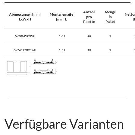
Anzahl
Menge
Abmessungen [mm]
Montagemaße
Netto
pro
in
LxWxH
[mm] L
[
Palette
Paket
675x398x90
590
30
1
675x398x160
590
30
1
Verfügbare Varianten