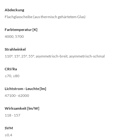
Abdeckung
Flachglasscheibe (aus thermisch gehärtetem Glas)
Farbtemperatur [K]
4000, 5700
Strahlwinkel
110°, 15°, 25°, 55°, asymmetrisch-breit, asymmetrisch-schmal
CRI/Ra
≥70, ≥80
Lichtstrom - Leuchte [lm]
47100 - 62000
Wirksamkeit [lm/W]
118 - 157
SVM
≤0,4