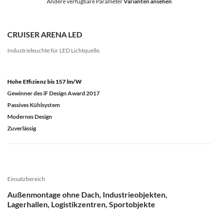
Andere verfügbare Parameter
Varianten ansehen
CRUISER ARENA LED
Industrieleuchte für LED Lichtquelle.
Hohe Effizienz bis 157 lm/W
Gewinner des iF Design Award 2017
Passives Kühlsystem
Modernes Design
Zuverlässig
Einsatzbereich
Außenmontage ohne Dach, Industrieobjekten,
Lagerhallen, Logistikzentren, Sportobjekte