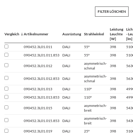
FILTER LÖSCHEN
Leistung
Lic
Vergleich
Artikelnummer
Ausrüstung
Strahlwinkel
Leuchte
- Le
[W]
[lm]
090452.3L01.011
DALI
55°
398
510
090452.3L01.011.853
DALI
55°
398
510
asymmetrisch-
090452.3L01.012
DALI
398
563
schmal
asymmetrisch-
090452.3L01.012.853
DALI
398
563
schmal
090452.3L01.013
DALI
110°
398
499
090452.3L01.013.853
DALI
110°
398
499
asymmetrisch-
090452.3L01.015
DALI
398
543
breit
asymmetrisch-
090452.3L01.015.853
DALI
398
543
breit
090452.3L01.019
DALI
25°
398
510