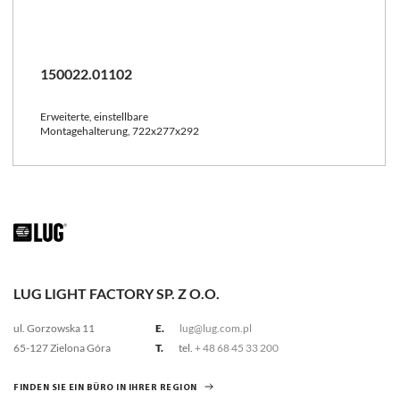
150022.01102
Erweiterte, einstellbare
Montagehalterung, 722x277x292
LUG LIGHT FACTORY SP. Z O.O.
ul. Gorzowska 11
E.
lug@lug.com.pl
65-127 Zielona Góra
T.
tel.
+ 48 68 45 33 200
FINDEN SIE EIN BÜRO IN IHRER REGION