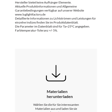
Hersteller bietet keine Aufhänger Elemente.
Aktuelle Produktinformationen und Allgemeine
Garantiebedingungen verfügbar auf unserer Website
www.luglightfactory.de
Detaillierte Informationen zu Lichtströmen und Leistungen für
einzelne Indizes finden Sie im Produktdatenblatt.
Die Parameter im Datenblatt sind für Ta=25°C angegeben.
Farbtemperatur-Toleranz +/- 5%.
Materialien
herunterladen
Wählen Sie die für Sie interessanten
Materialien aus und laden Sie sie