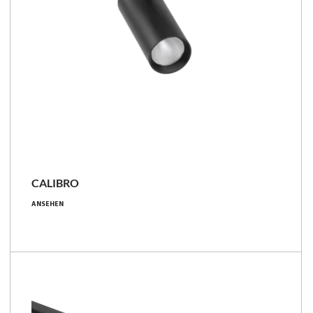
CALIBRO
800 - 4250 [lm]
ANSEHEN
10 - 40 [W]
18°, 20°, 23°, 28°, 33°, 35°, 40°, 45°