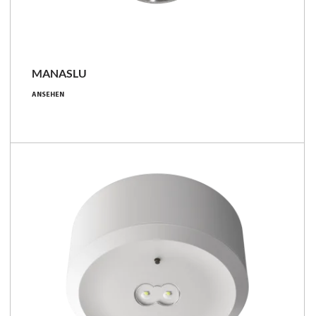
MANASLU
8 [W]
ANSEHEN
560 - 600 [lm]
70 - 75 [lm/W]
Familie vergleichen