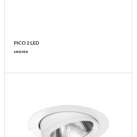
PICO 2 LED
16 [W]
ANSEHEN
1000 - 1080 [lm]
63 - 68 [lm/W]
Familie vergleichen