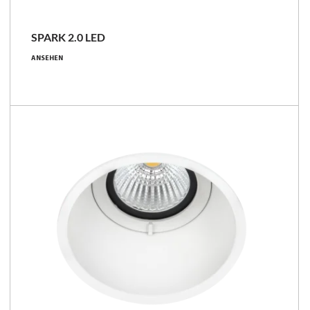
SPARK 2.0 LED
22 - 44 [W]
ANSEHEN
2550 - 5200 [lm]
101 - 146 [lm/W]
Familie vergleichen