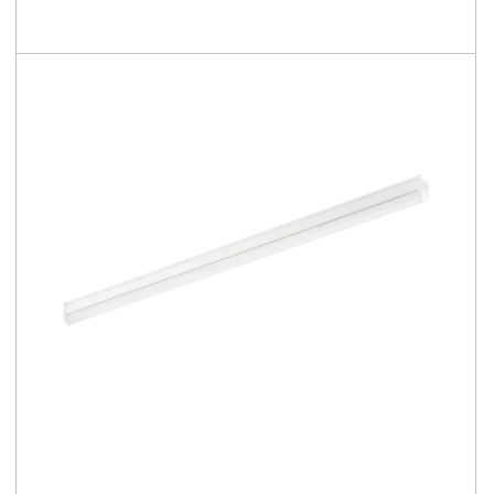
2850 - 12500 [lm]
97 - 151 [lm/W]
LUGBOX