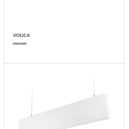
VOLICA
9 - 71 [W]
ANSEHEN
900 - 9500 [lm]
95 - 157 [lm/W]