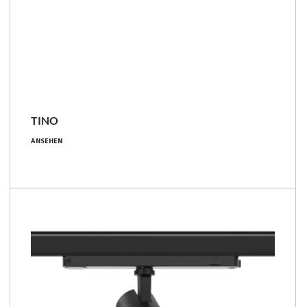
TINO
12 - 37 [W]
ANSEHEN
44 - 163 [lm/W]
18°, 19°, 27°, 33°, 38°, 58°