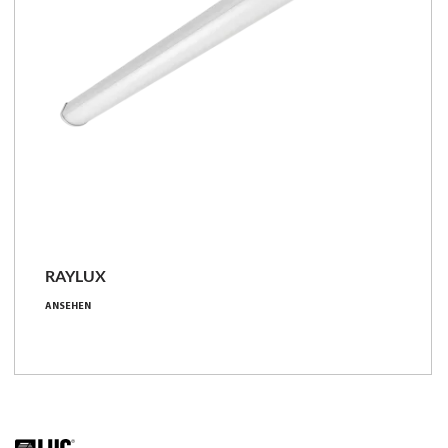
RAYLUX
19 - 64 [W]
ANSEHEN
2650 - 9200 [lm]
127 - 149 [lm/W]