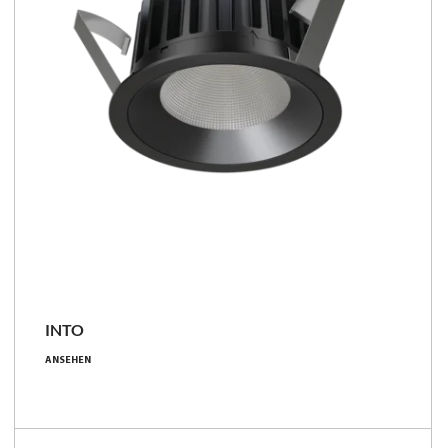
Familie vergleichen
INTO
5.9 - 35 [W]
ANSEHEN
750 - 3750 [lm]
109 - 136 [lm/W]