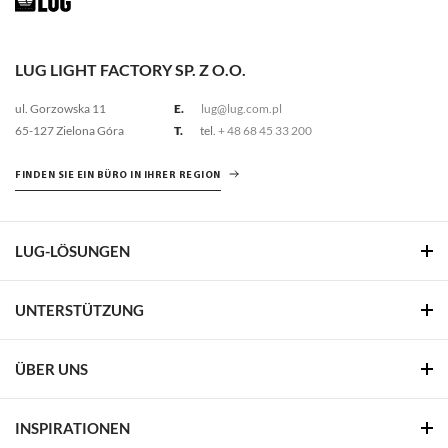
LUG LIGHT FACTORY SP. Z O.O.
ul. Gorzowska 11
E.
lug@lug.com.pl
65-127 Zielona Góra
T.
tel.
+ 48 68 45 33 200
FINDEN SIE EIN BÜRO IN IHRER REGION
LUG-LÖSUNGEN
UNTERSTÜTZUNG
ÜBER UNS
INSPIRATIONEN