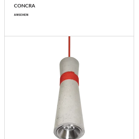
CONCRA
5 [W]
ANSEHEN
370 - 420 [lm]
74 - 84 [lm/W]
Familie vergleichen