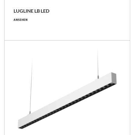
LUGLINE LB LED
32 - 65 [W]
ANSEHEN
3550 - 7100 [lm]
108 - 111 [lm/W]
Familie vergleichen