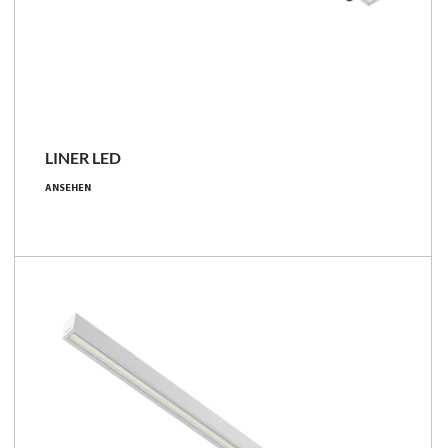
NEU
LINER LED
14 - 42 [W]
ANSEHEN
2500 - 7400 [lm]
169 - 182 [lm/W]
Familie vergleichen