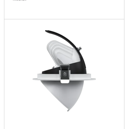
1000 - 4400 [lm]
47 - 141 [lm/W]