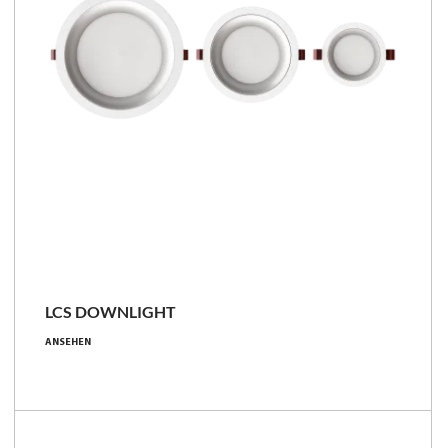
LCS
LCS DOWNLIGHT
1200 - 5100 [lm]
ANSEHEN
10.4 - 35.4 [W]
106 - 156 [lm/W]