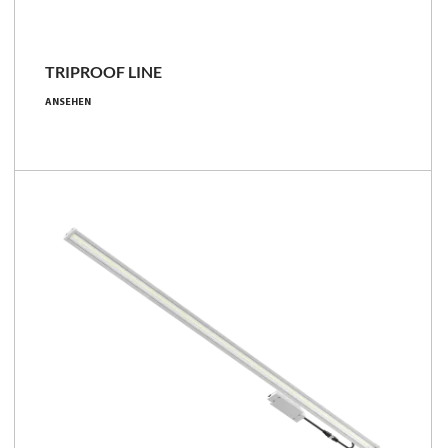
TRIPROOF LINE
97 - 144 [W]
ANSEHEN
15100 - 22700 [lm]
156 - 158 [lm/W]
Familie vergleichen