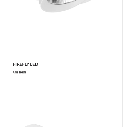
FIREFLY LED
23 - 27 [W]
ANSEHEN
2250 - 2300 [lm]
83 - 100 [lm/W]
Familie vergleichen