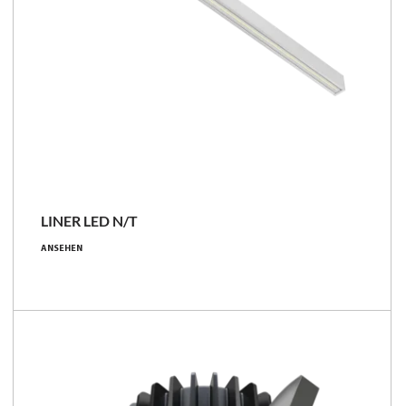
NEU
LINER LED N/T
14 - 38 [W]
ANSEHEN
2500 - 6650 [lm]
171 - 182 [lm/W]