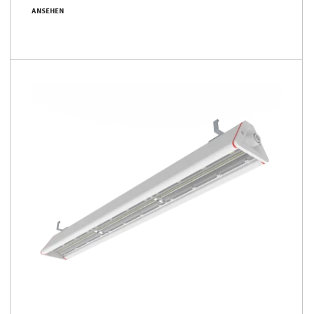
ANSEHEN
2950 - 30200 [lm]
115 - 179 [lm/W]
NEU