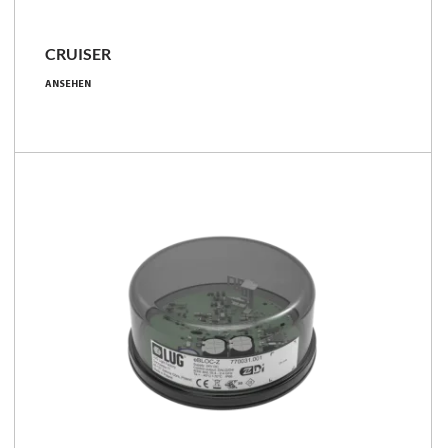
CRUISER
86 - 399 [W]
ANSEHEN
10200 - 62000 [lm]
97 - 170 [lm/W]