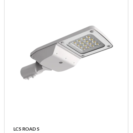
100 - 156 [lm/W]
LCS
LCS ROAD S