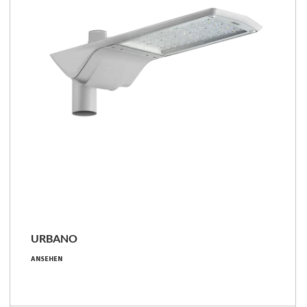
URBANO
102 - 302 [W]
ANSEHEN
12050 - 44950 [lm]