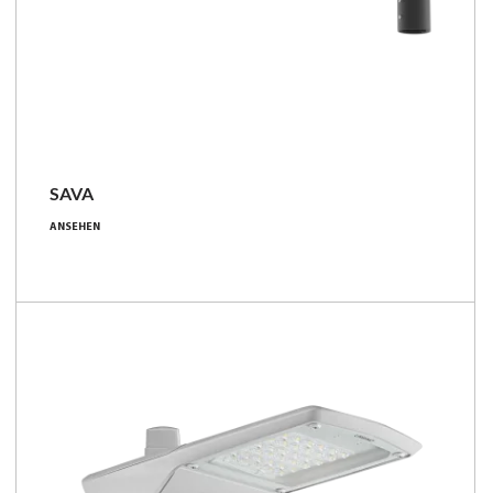
SAVA
11 - 164 [W]
ANSEHEN
1150 - 25000 [lm]
96 - 190 [lm/W]