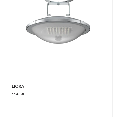
LIORA
8 - 209 [W]
ANSEHEN
1150 - 30400 [lm]
134 - 180 [lm/W]