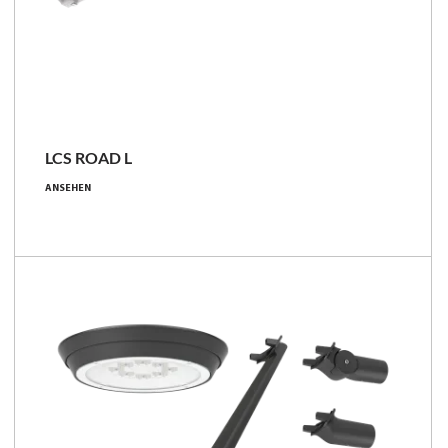
LCS
LCS ROAD L
3550 - 23100 [lm]
ANSEHEN
22.6 - 148 [W]
145 - 179 [lm/W]
Familie vergleichen