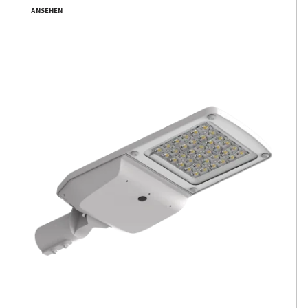
2800 - 6900 [lm]
ANSEHEN
19 - 45 [W]
140 - 163 [lm/W]
Familie vergleichen