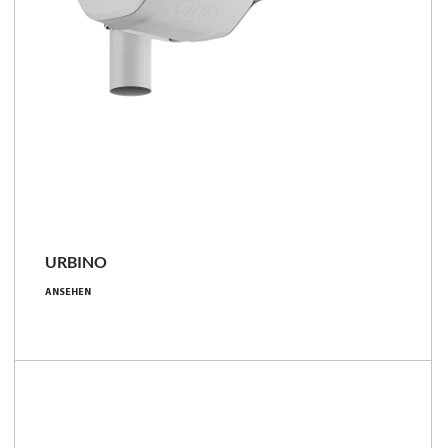
URBINO
4.5 - 205 [W]
ANSEHEN
400 - 30700 [lm]
79 - 181 [lm/W]