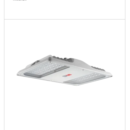
2150 - 10200 [lm]
113 - 156 [lm/W]