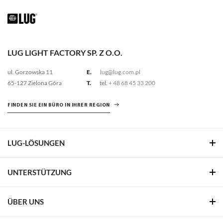
Familie vergleichen
LUG LIGHT FACTORY SP. Z O.O.
ul. Gorzowska 11
E.
lug@lug.com.pl
65-127 Zielona Góra
T.
tel.
+ 48 68 45 33 200
FINDEN SIE EIN BÜRO IN IHRER REGION
LUG-LÖSUNGEN
UNTERSTÜTZUNG
ÜBER UNS