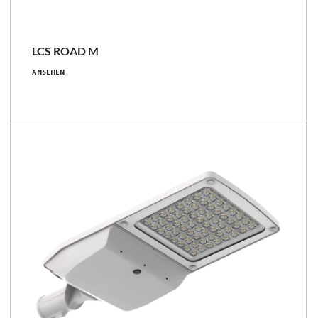
LCS
LCS ROAD M
1640 - 15200 [lm]
ANSEHEN
10.6 - 97 [W]
143 - 179 [lm/W]
Familie vergleichen