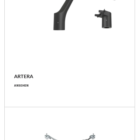
ARTERA
21 - 107 [W]
ANSEHEN
2250 - 15700 [lm]
90 - 168 [lm/W]