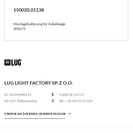
150020.01138
Montagehalterung für Kabelwege
300x75
LUG LIGHT FACTORY SP. Z O.O.
ul. Gorzowska 11
E.
lug@lug.com.pl
65-127 Zielona Góra
T.
tel.
+ 48 68 45 33 200
FINDEN SIE EIN BÜRO IN IHRER REGION