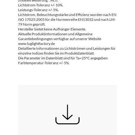
(Indexerweiterung: .985).
Lichtstrom-Toleranz +/- 10%.
Leistungs-Toleranz +/- 5%.
Lichtstrom, Beleuchtungsstärke und Effizienz wurden nach EN
ISO 17025:2005 für die Normenreihe EN13032 und nach LM-
79 Norm geprüft.
Hersteller bietet keine Aufhänger Elemente.
Aktuelle Produktinformationen und Allgemeine
Garantiebedingungen verfügbar auf unserer Website
www.luglightfactory.de
Detaillierte Informationen zu Lichtströmen und Leistungen für
einzelne Indizes finden Sie im Produktdatenblatt.
Die Parameter im Datenblatt sind für Ta=25°C angegeben.
Farbtemperatur-Toleranz +/- 5%.