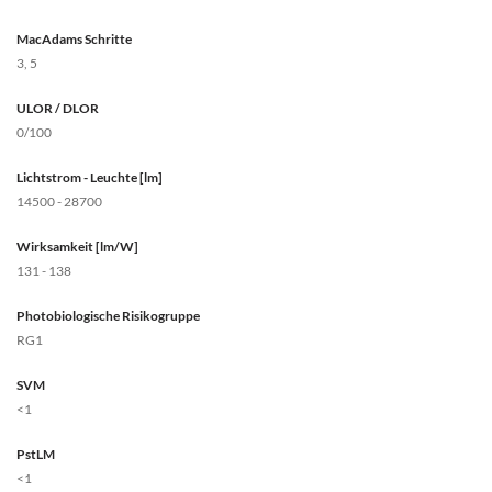
MacAdams Schritte
3, 5
ULOR / DLOR
0/100
Lichtstrom - Leuchte [lm]
14500 - 28700
Wirksamkeit [lm/W]
131 - 138
Photobiologische Risikogruppe
RG1
SVM
<1
PstLM
<1