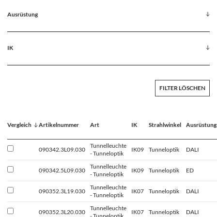
Ausrüstung
IK
FILTER LÖSCHEN
Vergleich
Artikelnummer
Art
IK
Strahlwinkel
Ausrüstung
Tunnelleuchte
090342.3L09.030
IK09
Tunneloptik
DALI
- Tunneloptik
Tunnelleuchte
090342.5L09.030
IK09
Tunneloptik
ED
- Tunneloptik
Tunnelleuchte
090352.3L19.030
IK07
Tunneloptik
DALI
- Tunneloptik
Tunnelleuchte
090352.3L20.030
IK07
Tunneloptik
DALI
- Tunneloptik