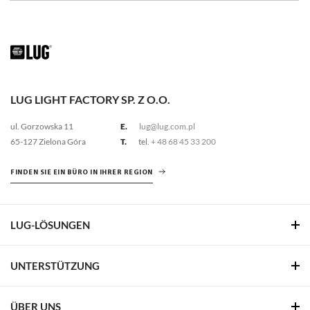
LUG LIGHT FACTORY SP. Z O.O.
ul. Gorzowska 11
E.
lug@lug.com.pl
65-127 Zielona Góra
T.
tel.
+ 48 68 45 33 200
FINDEN SIE EIN BÜRO IN IHRER REGION
LUG-LÖSUNGEN
UNTERSTÜTZUNG
ÜBER UNS