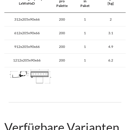
pro
in
LxWxHxD
[kg]
Palette
Paket
312x205x90x66
200
1
2
612x205x90x66
200
1
3.1
912x205x90x66
200
1
4.9
1212x205x90x66
200
1
6.2
Verfügbare Varianten