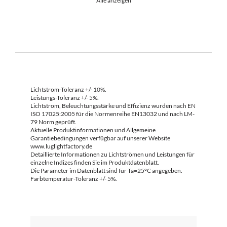
Alle anzeigen
Lichtstrom-Toleranz +/- 10%.
Leistungs-Toleranz +/- 5%.
Lichtstrom, Beleuchtungsstärke und Effizienz wurden nach EN
ISO 17025:2005 für die Normenreihe EN13032 und nach LM-
79 Norm geprüft.
Aktuelle Produktinformationen und Allgemeine
Garantiebedingungen verfügbar auf unserer Website
www.luglightfactory.de
Detaillierte Informationen zu Lichtströmen und Leistungen für
einzelne Indizes finden Sie im Produktdatenblatt.
Die Parameter im Datenblatt sind für Ta=25°C angegeben.
Farbtemperatur-Toleranz +/- 5%.