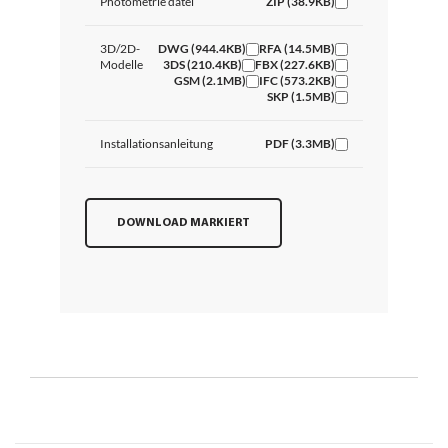
Photometrie datei
ZIP (38.9KB)
3D/2D-
DWG (944.4KB)
RFA (14.5MB)
Modelle
3DS (210.4KB)
FBX (227.6KB)
GSM (2.1MB)
IFC (573.2KB)
SKP (1.5MB)
Installationsanleitung
PDF (3.3MB)
DOWNLOAD MARKIERT