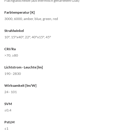
Flachglasscheibe (aus thermisch gehärtetem Glas)
Farbtemperatur [K]
3000, 6000, amber, blue, green, red
Strahlwinkel
10°, 15°x40°, 22°, 40°x15°, 45°
CRI/Ra
>70, ≥80
Lichtstrom - Leuchte [lm]
190 - 2830
Wirksamkeit [lm/W]
24 - 101
SVM
≤0,4
PstLM
≤1