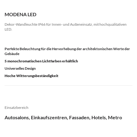
MODENA LED
Dekor-Wandleuchte IP66 für Innen- und Außeneinsatz, mit hochqualitativen
LED.
Perfekte Beleuchtung für die Hervorhebung der architektonischen Werte der
Gebäude
5 monochromatischen Lichtfarben erhältlich
Universelles Design
Hoche Witterungsbeständigkeit
Einsatzbereich
Autosalons, Einkaufszentren, Fassaden, Hotels, Metro