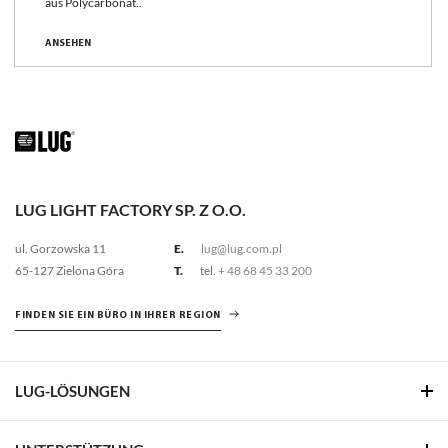
aus Polycarbonat.
.
ANSEHEN
LUG LIGHT FACTORY SP. Z O.O.
ul. Gorzowska 11
E.
lug@lug.com.pl
65-127 Zielona Góra
T.
tel.
+ 48 68 45 33 200
FINDEN SIE EIN BÜRO IN IHRER REGION
LUG-LÖSUNGEN