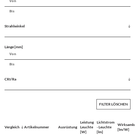
Strahlwinkel
Länge [mm]
CRI/Ra
FILTER LÖSCHEN
Leistung
Lichtstrom
Wirksamke
Vergleich
Artikelnummer
Ausrüstung
Leuchte
- Leuchte
[lm/W]
[W]
[lm]