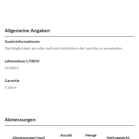
Allgemeine Angaben
Zusatzinformationen
Die Möglichkeit, ein oder mehrere Netzteile in der Leuchte zu verwenden.
Lebensdauer L70B50
50 000 h
Garantie
5 Jahre
Abmessungen
Anzahl
Menge
Abmessungen [mm]
Nettogewicht