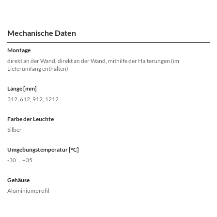
Mechanische Daten
Montage
direkt an der Wand, direkt an der Wand, mithilfe der Halterungen (im
Lieferumfang enthalten)
Länge [mm]
312, 612, 912, 1212
Farbe der Leuchte
Silber
Umgebungstemperatur [°C]
-30 ... +35
Gehäuse
Aluminiumprofil