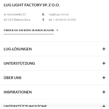
LUG LIGHT FACTORY SP. Z O.O.
ul. Gorzowska 11
E.
lug@lug.com.pl
65-127 Zielona Góra
T.
tel.
+ 48 68 45 33 200
FINDEN SIE EIN BÜRO IN IHRER REGION
LUG-LÖSUNGEN
UNTERSTÜTZUNG
ÜBER UNS
INSPIRATIONEN
UNTERSTÜTZUNGSZONE