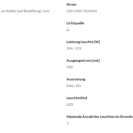
Strom
 an Ketten (auf Bestellung), zum
220-240V 50/60Hz
Lichtquelle
ja
Leistung Leuchte [W]
204 - 219
Ausgangsstrom [mA]
700
Ausrüstung
DALI, ED
Leuchtmittel
LED
Maximale Anzahl der Leuchten im Stromkre
3