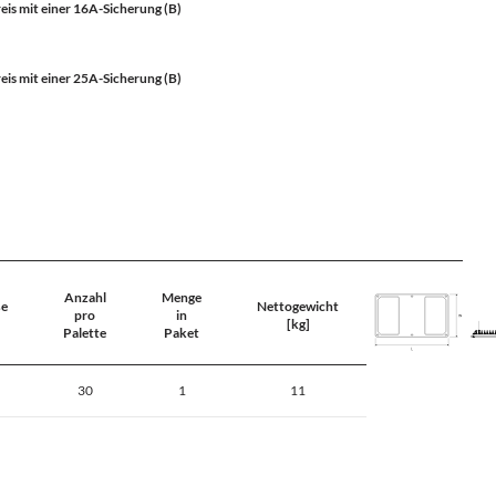
is mit einer 16A-Sicherung (B)
is mit einer 25A-Sicherung (B)
Anzahl
Menge
e
Nettogewicht
pro
in
[kg]
Palette
Paket
30
1
11