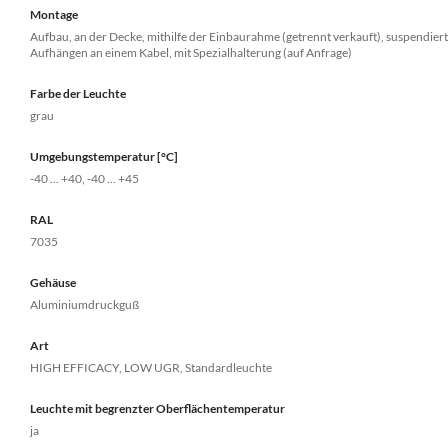
Montage
Aufbau, an der Decke, mithilfe der Einbaurahme (getrennt verkauft), suspendiert,
Aufhängen an einem Kabel, mit Spezialhalterung (auf Anfrage)
Farbe der Leuchte
grau
Umgebungstemperatur [°C]
-40 ... +40, -40 ... +45
RAL
7035
Gehäuse
Aluminiumdruckguß
Art
HIGH EFFICACY, LOW UGR, Standardleuchte
Leuchte mit begrenzter Oberflächentemperatur
ja