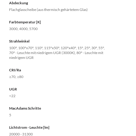
Abdeckung
Flachglasscheibe (aus thermisch gehärtetem Glas)
Farbtemperatur [K]
3000, 4000, 5700
Strahlwinkel
100°, 100°x70°, 110°, 115°x50°, 120°x40°, 15°, 25°, 30°, 55°,
70° - Leuchte mit niedrigem UGR (3000K), 80° - Leuchte mit
niedrigem UGR
CRI/Ra
≥70, ≥80
UGR
<22
MacAdams Schritte
5
Lichtstrom - Leuchte [lm]
20000 - 31300