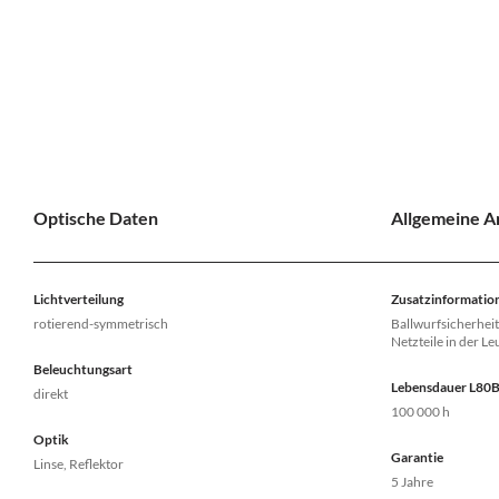
Optische Daten
Allgemeine 
Lichtverteilung
Zusatzinformatio
rotierend-symmetrisch
Ballwurfsicherheit
Netzteile in der L
Beleuchtungsart
Lebensdauer L80
direkt
100 000 h
Optik
Garantie
Linse, Reflektor
5 Jahre