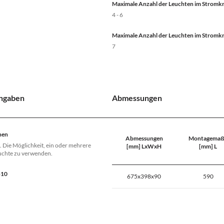
Maximale Anzahl der Leuchten im Stromkre
4 - 6
Maximale Anzahl der Leuchten im Stromkre
7
Angaben
Abmessungen
nen
Abmessungen
Montagemaß
. Die Möglichkeit, ein oder mehrere
[mm] LxWxH
[mm] L
euchte zu verwenden.
B10
675x398x90
590