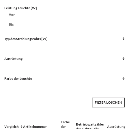
Leistung Leuchte [W]
Typ des Strahlungsrohrs [W]
Ausrüstung
Farbe der Leuchte
FILTER LÖSCHEN
Farbe
Betriebszeitzähler
Vergleich
Artikelnummer
der
Ausrüstung
der Lichtquelle