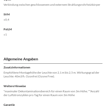
Verbindung zwischen geschlossenem und externem Strahlungsrohrheizkörper
SVM
≤0,4
PstLM
≤1
Allgemeine Angaben
Zusatzinformationen
Empfohlene Montagehöhe der Leuchte von 2,1 m bis 2,5 m. Wirkungsgrad der
Leuchte: 40m3/h. Ozonfrei (Ozone Free).
Weitere Hinweise
*maximaler Dekontaminationsbereich für einen Raum von 3m Höhe; **Anzahl
der Luftstromzyklen pro Tag für einen Raum von 3m Höhe
Garantie