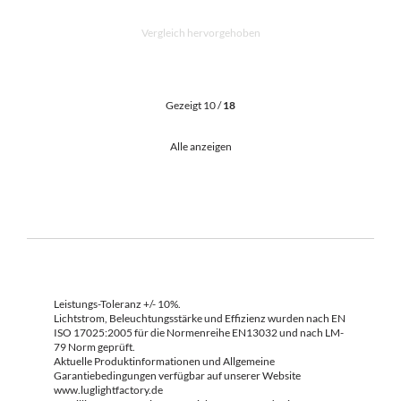
Vergleich hervorgehoben
Gezeigt 10 /
18
Alle anzeigen
Leistungs-Toleranz +/- 10%.
Lichtstrom, Beleuchtungsstärke und Effizienz wurden nach EN
ISO 17025:2005 für die Normenreihe EN13032 und nach LM-
79 Norm geprüft.
Aktuelle Produktinformationen und Allgemeine
Garantiebedingungen verfügbar auf unserer Website
www.luglightfactory.de