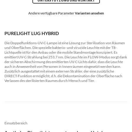
UNTERSTÜTZUNG UND KONTAKT
Andere verfügbare Parameter
Varianten ansehen
PURELIGHT LUG HYBRID
Die Doppelfunktions-UV-C-Lampe ist eine Lösung zur Sterilisation von Räumen
und Oberflächen. Die spezielle bakterio- und viruzide Leuchte mit der T8-
Lichtquelle ist für den Anbau oder die mobile Standmontage konzipiert. Es
emittiert UV-C-Strahlung bei 253,7 nm. Die Leuchte im FLOW-Modus sorgt dank
der sicheren Abschirmung des emittierten UV-C-Lichts dafür, dass die Leuchte
auch in Anwesenheit von Personen in Innenräumen eingesetzt werden kann.
Zusätzlich ausgestattet mit einem externen Strahler, der eine zusätzliche
DIRECT-Funktion ermöglicht, d.h. die Dekontamination der Oberfläche nach
Verlassen des sterilisierten Raumes durch Mensch und Tier.
Einsatzbereich