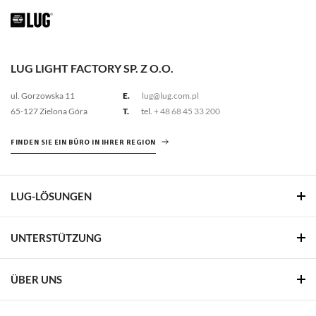
LUG LIGHT FACTORY SP. Z O.O.
ul. Gorzowska 11
E.
lug@lug.com.pl
65-127 Zielona Góra
T.
tel.
+ 48 68 45 33 200
FINDEN SIE EIN BÜRO IN IHRER REGION
LUG-LÖSUNGEN
UNTERSTÜTZUNG
ÜBER UNS