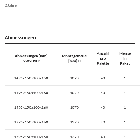
2 Jahre
Abmessungen
Anzahl
Menge
Abmessungen [mm]
Montagemaße
pro
in
LxWxHxD1
[mm] D
Palette
Paket
1495x150x100x160
1070
40
1
1495x150x100x160
1070
40
1
1495x150x100x160
1070
40
1
1795x150x100x160
1370
40
1
1795x150x100x160
1370
40
1