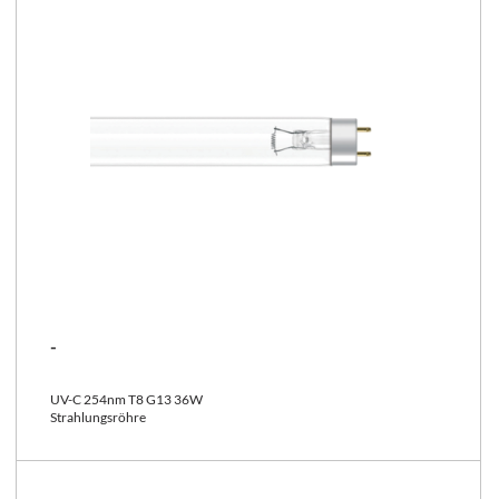
-
UV-C 254nm T8 G13 36W
Strahlungsröhre