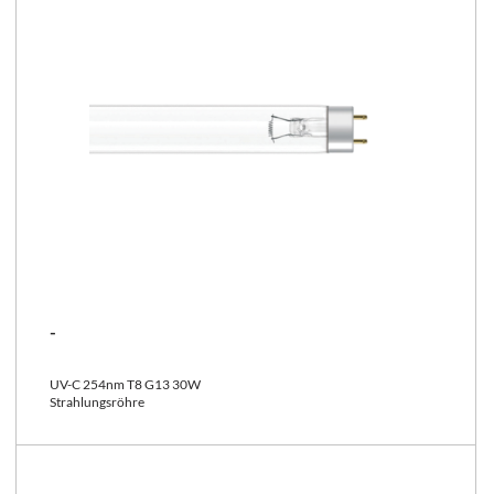
-
UV-C 254nm T8 G13 30W
Strahlungsröhre