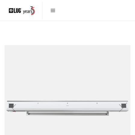
Previous
Next