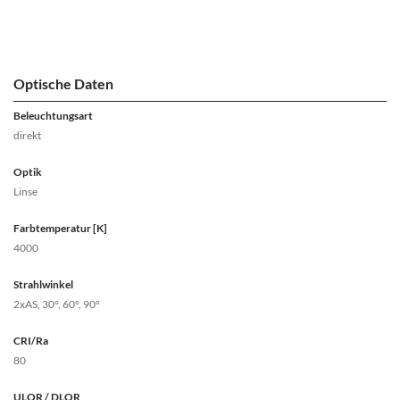
Optische Daten
Beleuchtungsart
direkt
Optik
Linse
Farbtemperatur [K]
4000
Strahlwinkel
2xAS, 30°, 60°, 90°
CRI/Ra
80
ULOR / DLOR