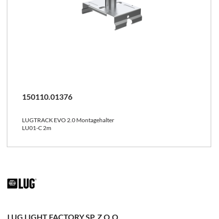
150110.01376
LUGTRACK EVO 2.0 Montagehalter
LU01-C 2m
LUG LIGHT FACTORY SP. Z O.O.