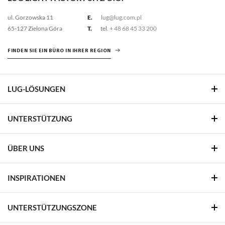
ul. Gorzowska 11
E.
lug@lug.com.pl
65-127 Zielona Góra
T.
tel.
+ 48 68 45 33 200
FINDEN SIE EIN BÜRO IN IHRER REGION
LUG-LÖSUNGEN
UNTERSTÜTZUNG
ÜBER UNS
INSPIRATIONEN
UNTERSTÜTZUNGSZONE