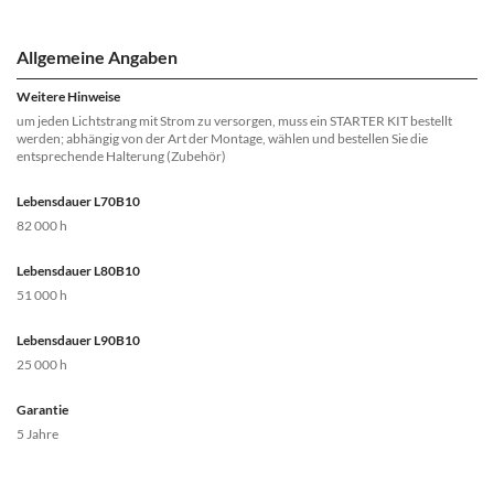
Allgemeine Angaben
Weitere Hinweise
um jeden Lichtstrang mit Strom zu versorgen, muss ein STARTER KIT bestellt
werden; abhängig von der Art der Montage, wählen und bestellen Sie die
entsprechende Halterung (Zubehör)
Lebensdauer L70B10
82 000 h
Lebensdauer L80B10
51 000 h
Lebensdauer L90B10
25 000 h
Garantie
5 Jahre