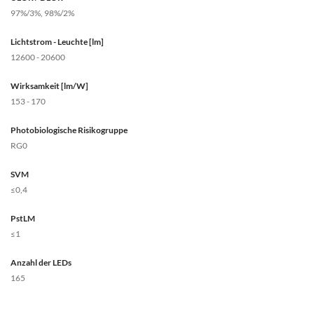
97%/3%, 98%/2%
Lichtstrom - Leuchte [lm]
12600 - 20600
Wirksamkeit [lm/W]
153 - 170
Photobiologische Risikogruppe
RG0
SVM
≤0,4
PstLM
≤1
Anzahl der LEDs
165