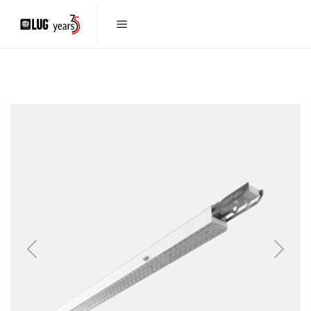
Previous
Next