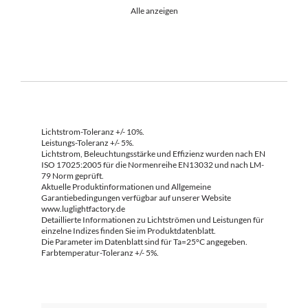
Alle anzeigen
Lichtstrom-Toleranz +/- 10%.
Leistungs-Toleranz +/- 5%.
Lichtstrom, Beleuchtungsstärke und Effizienz wurden nach EN
ISO 17025:2005 für die Normenreihe EN13032 und nach LM-
79 Norm geprüft.
Aktuelle Produktinformationen und Allgemeine
Garantiebedingungen verfügbar auf unserer Website
www.luglightfactory.de
Detaillierte Informationen zu Lichtströmen und Leistungen für
einzelne Indizes finden Sie im Produktdatenblatt.
Die Parameter im Datenblatt sind für Ta=25°C angegeben.
Farbtemperatur-Toleranz +/- 5%.