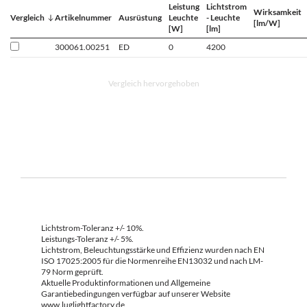
Leistung
Lichtstrom
Wirksamkeit
Vergleich
Artikelnummer
Ausrüstung
Leuchte
- Leuchte
[lm/W]
[W]
[lm]
300061.00251
ED
0
4200
Vergleich hervorgehoben
Lichtstrom-Toleranz +/- 10%.
Leistungs-Toleranz +/- 5%.
Lichtstrom, Beleuchtungsstärke und Effizienz wurden nach EN
ISO 17025:2005 für die Normenreihe EN13032 und nach LM-
79 Norm geprüft.
Aktuelle Produktinformationen und Allgemeine
Garantiebedingungen verfügbar auf unserer Website
www.luglightfactory.de