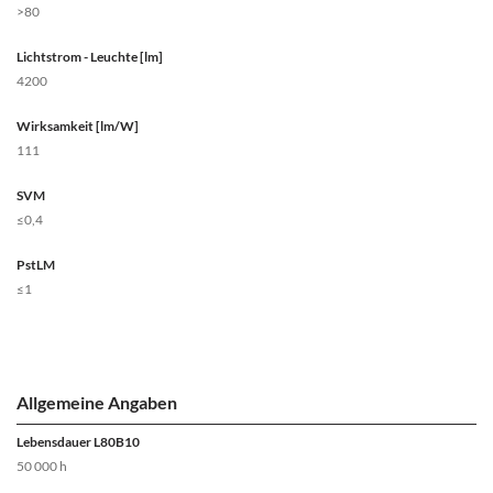
>80
Lichtstrom - Leuchte [lm]
4200
Wirksamkeit [lm/W]
111
SVM
≤0,4
PstLM
≤1
Allgemeine Angaben
Lebensdauer L80B10
50 000 h