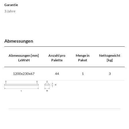
Garantie
3 Jahre
Abmessungen
Abmessungen [mm]
Anzahl pro
Menge in
Nettogewicht
LxWxH
Palette
Paket
[kg]
1200x230x67
44
1
3