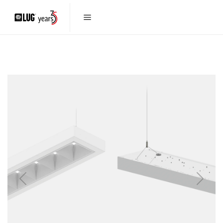
Previous
Next