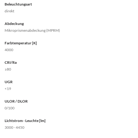
Beleuchtungsart
direkt
Abdeckung
Mikroprismenabdeckung (MPRM)
Farbtemperatur [K]
4000
CRI/Ra
≥80
UGR
<19
ULOR / DLOR
0/100
Lichtstrom - Leuchte [lm]
3000 - 4450