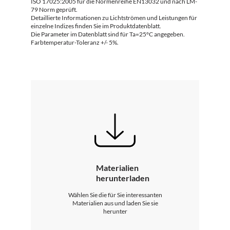
ISO 17025:2005 für die Normenreihe EN13032 und nach LM-
79 Norm geprüft.
Detaillierte Informationen zu Lichtströmen und Leistungen für
einzelne Indizes finden Sie im Produktdatenblatt.
Die Parameter im Datenblatt sind für Ta=25°C angegeben.
Farbtemperatur-Toleranz +/- 5%.
Materialien
herunterladen
Wählen Sie die für Sie interessanten
Materialien aus und laden Sie sie
herunter