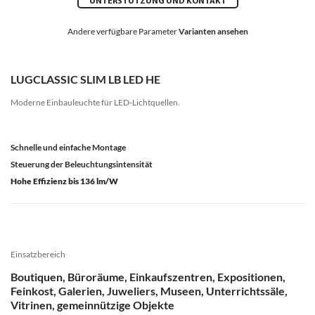
UNTERSTÜTZUNG UND KONTAKT
Andere verfügbare Parameter
Varianten ansehen
LUGCLASSIC SLIM LB LED HE
Moderne Einbauleuchte für LED-Lichtquellen.
Schnelle und einfache Montage
Steuerung der Beleuchtungsintensität
Hohe Effizienz bis 136 lm/W
Einsatzbereich
Boutiquen, Büroräume, Einkaufszentren, Expositionen,
Feinkost, Galerien, Juweliers, Museen, Unterrichtssäle,
Vitrinen, gemeinnützige Objekte