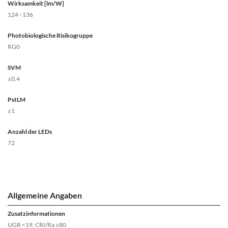
Wirksamkeit [lm/W]
124 - 136
Photobiologische Risikogruppe
RG0
SVM
≤0,4
PstLM
≤1
Anzahl der LEDs
72
Allgemeine Angaben
Zusatzinformationen
UGR <19, CRI/Ra ≥80