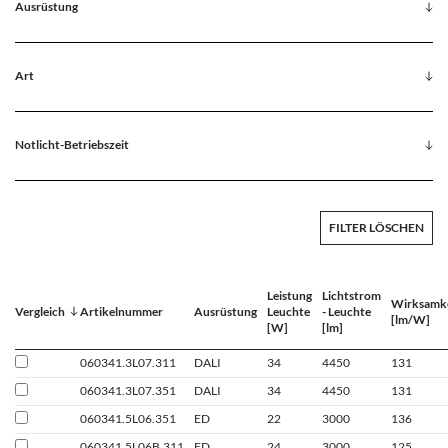
Ausrüstung
Art
Notlicht-Betriebszeit
FILTER LÖSCHEN
Leistung
Lichtstrom
Wirksamk
Vergleich
Artikelnummer
Ausrüstung
Leuchte
- Leuchte
[lm/W]
[W]
[lm]
060341.3L07.311
DALI
34
4450
131
060341.3L07.351
DALI
34
4450
131
060341.5L06.351
ED
22
3000
136
060341.5L06B.311
ED
24
3000
125