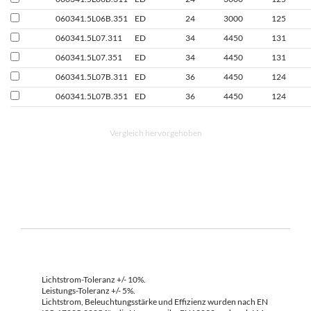
060341.5L06B.351
ED
24
3000
125
060341.5L07.311
ED
34
4450
131
060341.5L07.351
ED
34
4450
131
060341.5L07B.311
ED
36
4450
124
060341.5L07B.351
ED
36
4450
124
Vergleich hervorgehoben
Lichtstrom-Toleranz +/- 10%.
Leistungs-Toleranz +/- 5%.
Lichtstrom, Beleuchtungsstärke und Effizienz wurden nach EN