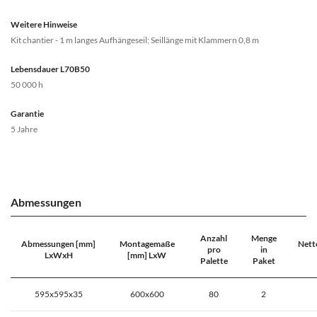
Weitere Hinweise
Kit chantier - 1 m langes Aufhängeseil; Seillänge mit Klammern 0,8 m
Lebensdauer L70B50
50 000 h
Garantie
5 Jahre
Abmessungen
Anzahl
Menge
Abmessungen [mm]
Montagemaße
Nett
pro
in
LxWxH
[mm] LxW
Palette
Paket
595x595x35
600x600
80
2