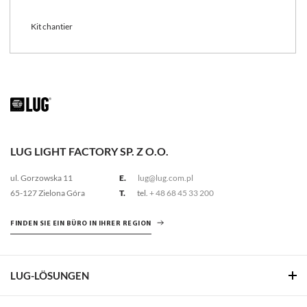
Kit chantier
LUG LIGHT FACTORY SP. Z O.O.
ul. Gorzowska 11
E.
lug@lug.com.pl
65-127 Zielona Góra
T.
tel.
+ 48 68 45 33 200
FINDEN SIE EIN BÜRO IN IHRER REGION
LUG-LÖSUNGEN