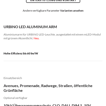
UNTERSTÜTZUNG UND KONTAKT
Andere verfügbare Parameter
Varianten ansehen
URBINO LED ALUMINUM ARM
Aluminiumarm für URBINO LED-Leuchte, ausgestattet mit einem mLED-Modul
mit grünem Akzentlicht.
Neu.
Hohe Effizienz bis 60 lm/W
Einsatzbereich
Avenues, Promenade, Radwege, Straßen, öffentliche
Grünfläche
Optional verfügbar
10kV Überspannungsschutz, CLO, DALI, DIM 1..10V,