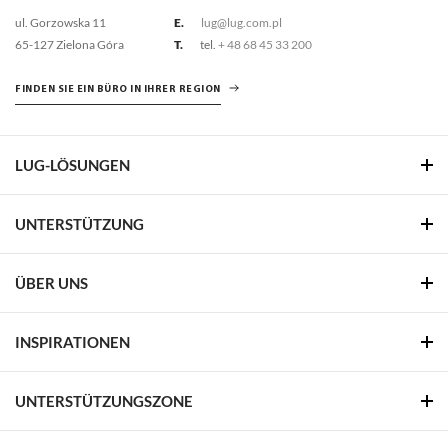
ul. Gorzowska 11
E.
lug@lug.com.pl
65-127 Zielona Góra
T.
tel.
+ 48 68 45 33 200
FINDEN SIE EIN BÜRO IN IHRER REGION
LUG-LÖSUNGEN
UNTERSTÜTZUNG
ÜBER UNS
INSPIRATIONEN
UNTERSTÜTZUNGSZONE