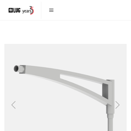
Previous
Next