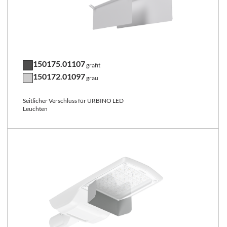
150175.01107
grafit
150172.01097
grau
Seitlicher Verschluss für URBINO LED
Leuchten