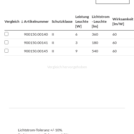
Leistung
Lichtstrom
Wirksamkeit
Vergleich
Artikelnummer
Schutzklasse
Leuchte
- Leuchte
[lm/W]
[W]
[lm]
900150.00140
II
6
360
60
900150.00141
II
3
180
60
900150.00145
II
9
540
60
Vergleich hervorgehoben
Lichtstrom-Toleranz +/- 10%.