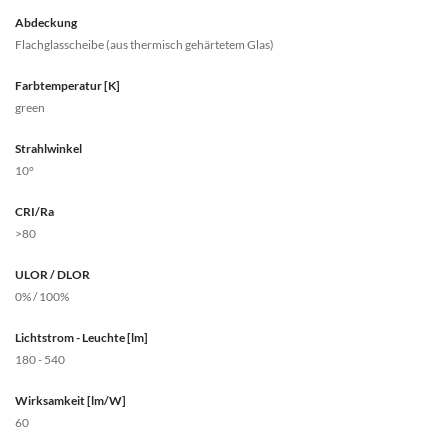
Abdeckung
Flachglasscheibe (aus thermisch gehärtetem Glas)
Farbtemperatur [K]
green
Strahlwinkel
10°
CRI/Ra
>80
ULOR / DLOR
0% / 100%
Lichtstrom - Leuchte [lm]
180 - 540
Wirksamkeit [lm/W]
60