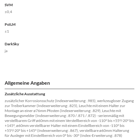
SVM
≤0,4
PstLM
≤1
DarkSky
ja
Allgemeine Angaben
Zusätzliche Ausstattung
zusätzlicher Korrosionsschutz (Indexerweiterung: .985), werkzeugloser Zugang
zur Treiberkammer (Indexerweiterung: .825), Leuchte mit einem Halter zur
Montage an einer ø76mm Pfosten (Indexerweiterung: .829), Leuchte mit
Bewegungsmelder (Indexerweiterung: .870 / .871 / .872) - serienmäßig mit
verstellbarem Griff ø60mm mit einem Verstellbereich von -110° bis +55°/-20° bis
+145°, ø60mm verstellbarer Halter mit einem Einstellbereich von -110° bis
+55°/-20° bis +145° (Indexerweiterung: .867), verstellbare ø60mm Halterung
für Ausleger mit Einstellbereich von 0° bis -30° (Index-Erweiterung: .878)