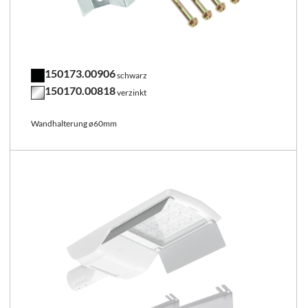
150173.00906
schwarz
150170.00818
verzinkt
Wandhalterung ø60mm