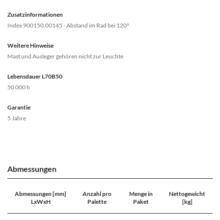
Zusatzinformationen
Index 900150.00145 - Abstand im Rad bei 120°
Weitere Hinweise
Mast und Ausleger gehören nicht zur Leuchte
Lebensdauer L70B50
50 000 h
Garantie
5 Jahre
Abmessungen
Abmessungen [mm]
Anzahl pro
Menge in
Nettogewicht
LxWxH
Palette
Paket
[kg]