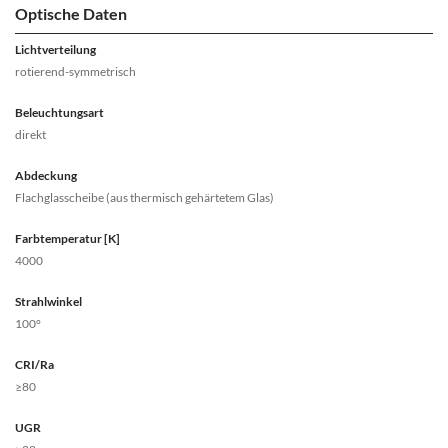
Optische Daten
Lichtverteilung
rotierend-symmetrisch
Beleuchtungsart
direkt
Abdeckung
Flachglasscheibe (aus thermisch gehärtetem Glas)
Farbtemperatur [K]
4000
Strahlwinkel
100°
CRI/Ra
≥80
UGR