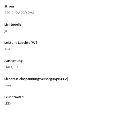
Strom
220-240V 50/60Hz
Lichtquelle
ja
Leistung Leuchte [W]
184
Ausrüstung
DALI, ED
Sichere Kleinspannungsversorgung (SELV)
nein
Leuchtmittel
LED