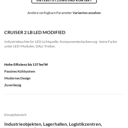
UNTERSTÜTZUNG UND KONTAKT
Andere verfügbare Parameter
Varianten ansehen
CRUISER 2 LB LED MODIFIED
Industrieleuchte für LED Lichtquelle. Komponentenlackierung - keine Farbe
unter LED-Modulen, DALI-Treiber.
Hohe Effizienz bis 137 lm/W
Passives Kühlsystem
Modernes Design
Zuverlässig
Einsatzbereich
Industrieobjekten, Lagerhallen, Logistikzentren,