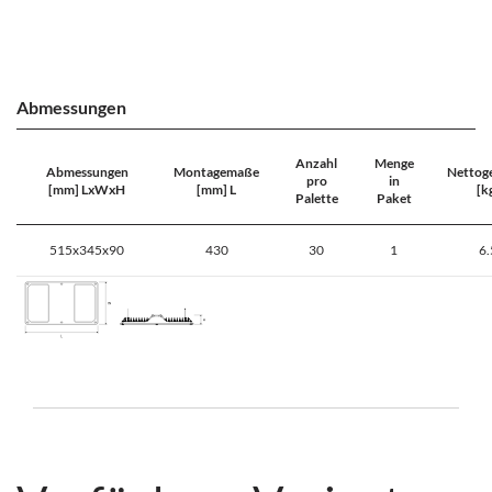
Abmessungen
Anzahl
Menge
Abmessungen
Montagemaße
Nettog
pro
in
[mm] LxWxH
[mm] L
[k
Palette
Paket
515x345x90
430
30
1
6.