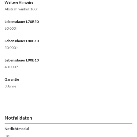
Weitere Hinweise
Abstrahlwinkel: 100°
Lebensdauer L70B50
60 000 h
Lebensdauer L80B10
50 000 h
Lebensdauer L90B10
40 000 h
Garantie
3 Jahre
Notfalldaten
Notlichtmodul
nein