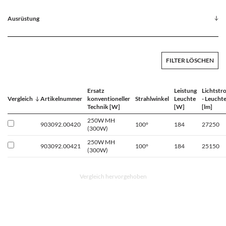
Ausrüstung
FILTER LÖSCHEN
Ersatz
Leistung
Lichtstr
Vergleich
Artikelnummer
konventioneller
Strahlwinkel
Leuchte
- Leucht
Technik [W]
[W]
[lm]
250W MH
903092.00420
100°
184
27250
(300W)
250W MH
903092.00421
100°
184
25150
(300W)
Vergleich hervorgehoben