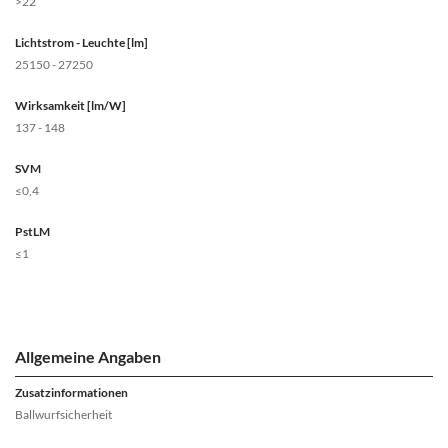
>22
Lichtstrom - Leuchte [lm]
25150 - 27250
Wirksamkeit [lm/W]
137 - 148
SVM
≤0,4
PstLM
≤1
Allgemeine Angaben
Zusatzinformationen
Ballwurfsicherheit