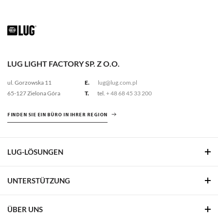
LUG LIGHT FACTORY SP. Z O.O.
ul. Gorzowska 11
E.
lug@lug.com.pl
65-127 Zielona Góra
T.
tel.
+ 48 68 45 33 200
FINDEN SIE EIN BÜRO IN IHRER REGION
LUG-LÖSUNGEN
UNTERSTÜTZUNG
ÜBER UNS