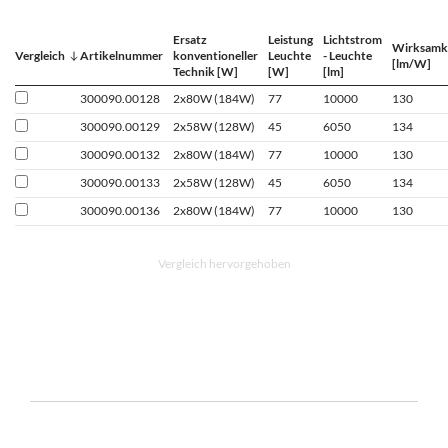
Ersatz
Leistung
Lichtstrom
Wirksamk
Vergleich
Artikelnummer
konventioneller
Leuchte
- Leuchte
[lm/W]
Technik [W]
[W]
[lm]
300090.00128
2x80W (184W)
77
10000
130
300090.00129
2x58W (128W)
45
6050
134
300090.00132
2x80W (184W)
77
10000
130
300090.00133
2x58W (128W)
45
6050
134
300090.00136
2x80W (184W)
77
10000
130
Vergleich hervorgehoben