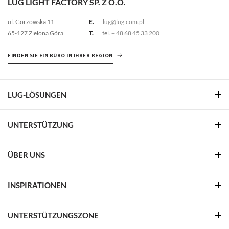
LUG LIGHT FACTORY SP. Z O.O.
ul. Gorzowska 11
E.
lug@lug.com.pl
65-127 Zielona Góra
T.
tel.
+ 48 68 45 33 200
FINDEN SIE EIN BÜRO IN IHRER REGION
LUG-LÖSUNGEN
UNTERSTÜTZUNG
ÜBER UNS
INSPIRATIONEN
UNTERSTÜTZUNGSZONE