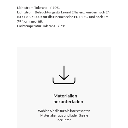
Lichtstrom-Toleranz +/- 10%.
Lichtstrom, Beleuchtungsstärke und Effizienz wurden nach EN
ISO 17025:2005 für die Normenreihe EN13032 und nach LM-
79 Norm geprüft.
Farbtemperatur-Toleranz +/- 5%.
Materialien
herunterladen
Wählen Sie die für Sie interessanten
Materialien aus und laden Sie sie
herunter