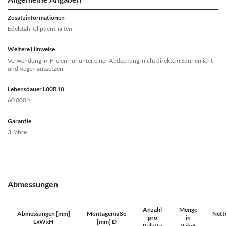
Zusatzinformationen
Edelstahl Clips enthalten
Weitere Hinweise
Verwendung im Freien nur unter einer Abdeckung, nicht direktem Sonnenlicht
und Regen aussetzen
Lebensdauer L80B10
60 000 h
Garantie
3 Jahre
Abmessungen
Anzahl
Menge
Abmessungen [mm]
Montagemaße
Nett
pro
in
LxWxH
[mm] D
Palette
Paket