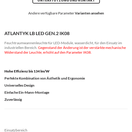
UNTERSTÜTZUNG UND KONTAKT
Andere verfügbare Parameter
Varianten ansehen
ATLANTYK LB LED GEN.2 IK08
Feuchtraumwannenleuchte für LED-Module, wasserdicht, für den Einsatz im
industriellen Bereich.
Gegenstand der Änderung ist der verstärkte mechanische
Widerstand der Leuchte, erhöht auf den Parameter IK08.
Hohe Effizienz bis 134 lm/W
Perfekte Kombination von Ästhetik und Ergonomie
Universelles Design
Einfache Ein-Mann-Montage
Zuverlässig
Einsatzbereich