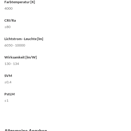
Farbtemperatur [K]
4000
CRI/Ra
≥80
Lichtstrom - Leuchte [lm]
6050 - 10000
Wirksamkeit [lm/W]
130 - 134
SVM
≤0,4
PstLM
≤1
Allgemeine Angaben