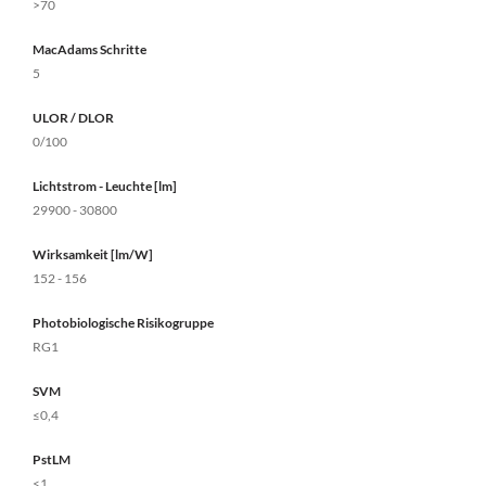
>70
MacAdams Schritte
5
ULOR / DLOR
0/100
Lichtstrom - Leuchte [lm]
29900 - 30800
Wirksamkeit [lm/W]
152 - 156
Photobiologische Risikogruppe
RG1
SVM
≤0,4
PstLM
≤1