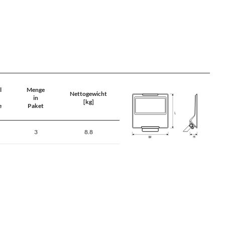
l
Menge
Nettogewicht
in
[kg]
e
Paket
3
8.8