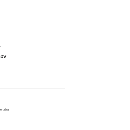
r
10V
eratur