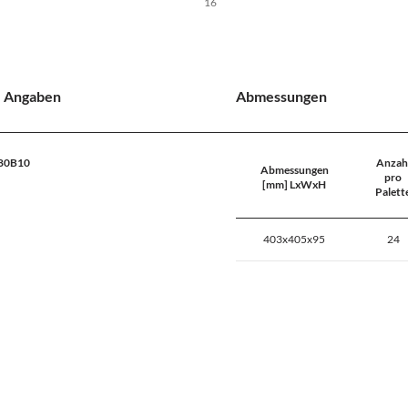
16
e Angaben
Abmessungen
L80B10
Anzah
Abmessungen
pro
[mm] LxWxH
Palett
403x405x95
24