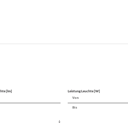
hte [lm]
Leistung Leuchte [W]