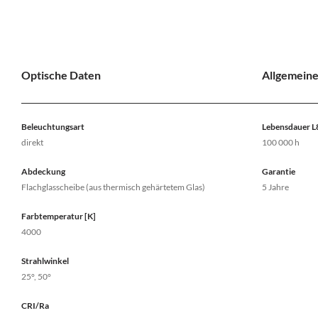
Optische Daten
Allgemein
Beleuchtungsart
Lebensdauer 
direkt
100 000 h
Abdeckung
Garantie
Flachglasscheibe (aus thermisch gehärtetem Glas)
5 Jahre
Farbtemperatur [K]
4000
Strahlwinkel
25°, 50°
CRI/Ra