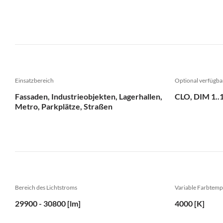
Einsatzbereich
Optional verfügba
Fassaden, Industrieobjekten, Lagerhallen,
CLO, DIM 1..
Metro, Parkplätze, Straßen
Bereich des Lichtstroms
Variable Farbtemp
29900 - 30800 [lm]
4000 [K]