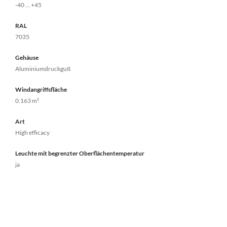
-40 ... +45
RAL
7035
Gehäuse
Aluminiumdruckguß
Windangriffsfläche
0.163 m²
Art
High efficacy
Leuchte mit begrenzter Oberflächentemperatur
ja