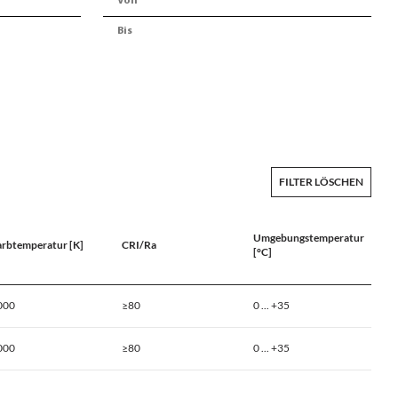
FILTER LÖSCHEN
Umgebungstemperatur
arbtemperatur [K]
CRI/Ra
[°C]
000
≥80
0 ... +35
000
≥80
0 ... +35