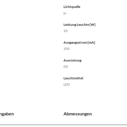
Lichtquelle
ja
Leistung Leuchte [W]
20
Ausgangsstrom [mA]
350
Ausrüstung
ED
Leuchtmittel
LED
Angaben
Abmessungen