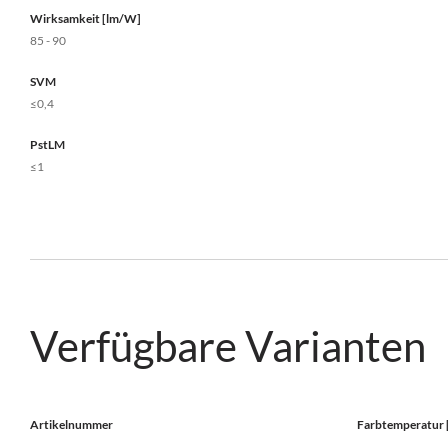
Wirksamkeit [lm/W]
85 - 90
SVM
≤0,4
PstLM
≤1
Verfügbare Varianten
Artikelnummer
Farbtemperatur 