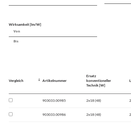
Wirksamkeit [lm/W]
Ersatz
Vergleich
Artikelnummer
konventioneller
L
Technik [W]
903033.00985
2x18 (48)
903033.00986
2x18 (48)