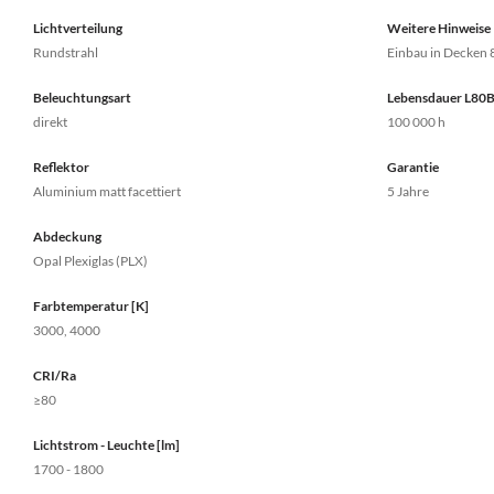
Lichtverteilung
Weitere Hinweise
Rundstrahl
Einbau in Decken 
Beleuchtungsart
Lebensdauer L80
direkt
100 000 h
Reflektor
Garantie
Aluminium matt facettiert
5 Jahre
Abdeckung
Opal Plexiglas (PLX)
Farbtemperatur [K]
3000, 4000
CRI/Ra
≥80
Lichtstrom - Leuchte [lm]
1700 - 1800