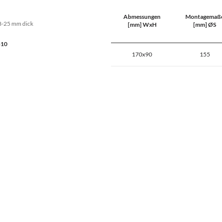
Abmessungen
Montagemaß
8-25 mm dick
[mm] WxH
[mm] ØS
B10
170x90
155