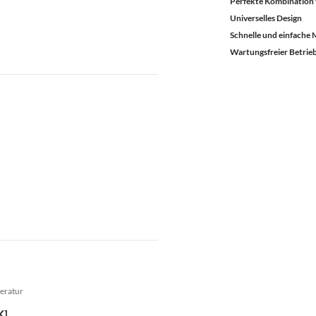
Perfekte Kombination 
Universelles Design
Schnelle und einfache
Wartungsfreier Betrie
eratur
K]