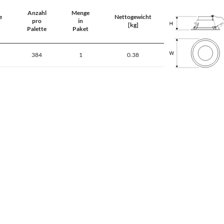
Anzahl
Menge
e
Nettogewicht
pro
in
[kg]
Palette
Paket
384
1
0.38