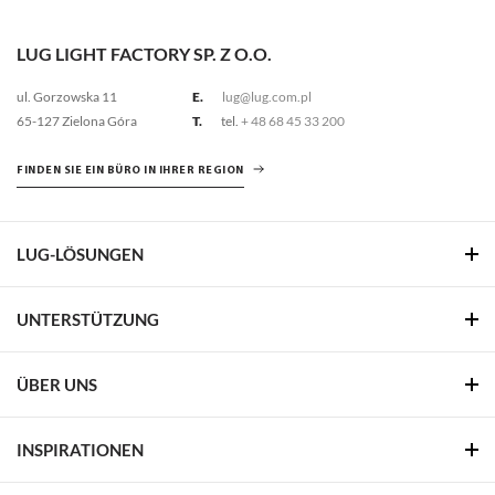
LUG LIGHT FACTORY SP. Z O.O.
ul. Gorzowska 11
E.
lug@lug.com.pl
65-127 Zielona Góra
T.
tel.
+ 48 68 45 33 200
FINDEN SIE EIN BÜRO IN IHRER REGION
LUG-LÖSUNGEN
UNTERSTÜTZUNG
ÜBER UNS
INSPIRATIONEN