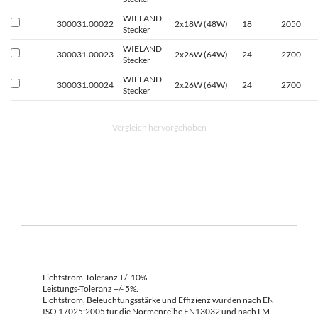
WIELAND
300031.00022
2x18W (48W)
18
2050
Stecker
WIELAND
300031.00023
2x26W (64W)
24
2700
Stecker
WIELAND
300031.00024
2x26W (64W)
24
2700
Stecker
Vergleich hervorgehoben
Lichtstrom-Toleranz +/- 10%.
Leistungs-Toleranz +/- 5%.
Lichtstrom, Beleuchtungsstärke und Effizienz wurden nach EN
ISO 17025:2005 für die Normenreihe EN13032 und nach LM-