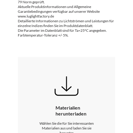
79 Norm geprüft.
Aktuelle Produktinformationen und Allgemeine
Garantiebedingungen verfügbar auf unserer Website
www.luglightfactory.de
Detaillierte Informationen zu Lichtströmen und Leistungen für
einzelne Indizes finden Sie im Produktdatenblatt.
Die Parameter im Datenblatt sind für Ta=25°C angegeben.
Farbtemperatur-Toleranz +/- 5%.
Materialien
herunterladen
Wählen Sie die für Sie interessanten
Materialien aus und laden Sie sie
herunter