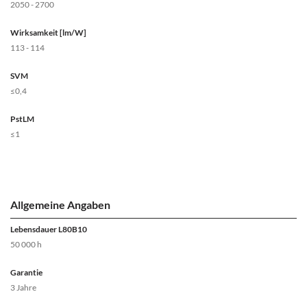
2050 - 2700
Wirksamkeit [lm/W]
113 - 114
SVM
≤0,4
PstLM
≤1
Allgemeine Angaben
Lebensdauer L80B10
50 000 h
Garantie
3 Jahre