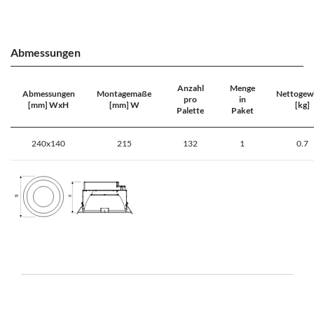
Abmessungen
Anzahl
Menge
Abmessungen
Montagemaße
Nettogew
pro
in
[mm] WxH
[mm] W
[kg]
Palette
Paket
240x140
215
132
1
0.7