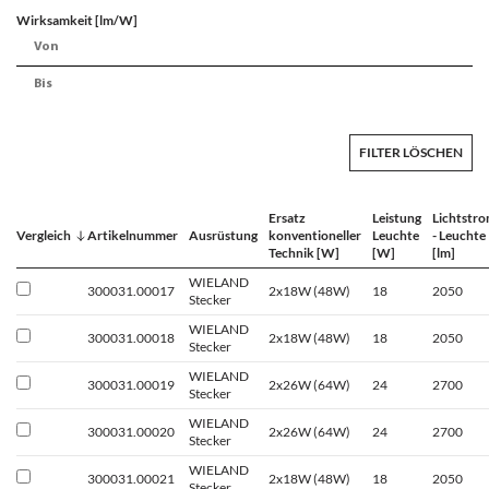
Wirksamkeit [lm/W]
FILTER LÖSCHEN
Ersatz
Leistung
Lichtstr
Vergleich
Artikelnummer
Ausrüstung
konventioneller
Leuchte
- Leuchte
Technik [W]
[W]
[lm]
WIELAND
300031.00017
2x18W (48W)
18
2050
Stecker
WIELAND
300031.00018
2x18W (48W)
18
2050
Stecker
WIELAND
300031.00019
2x26W (64W)
24
2700
Stecker
WIELAND
300031.00020
2x26W (64W)
24
2700
Stecker
WIELAND
300031.00021
2x18W (48W)
18
2050
Stecker