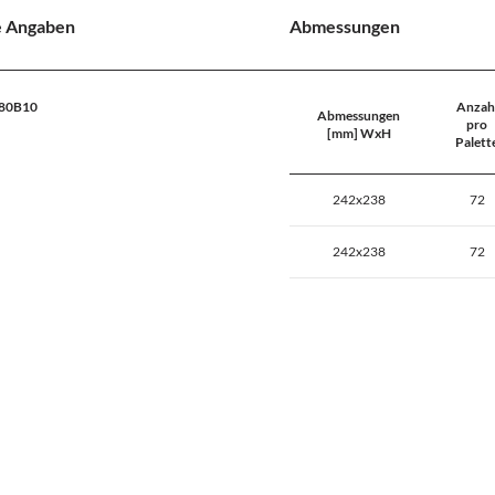
e Angaben
Abmessungen
L80B10
Anzah
Abmessungen
pro
[mm] WxH
Palett
242x238
72
242x238
72