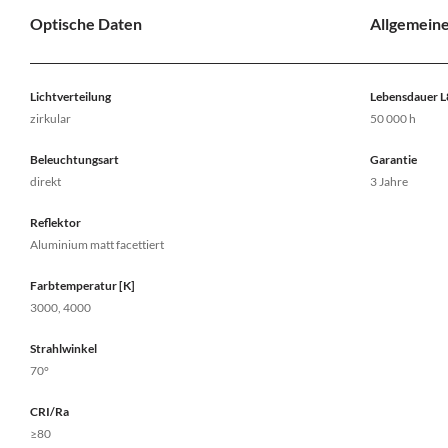
Optische Daten
Allgemein
Lichtverteilung
Lebensdauer 
zirkular
50 000 h
Beleuchtungsart
Garantie
direkt
3 Jahre
Reflektor
Aluminium matt facettiert
Farbtemperatur [K]
3000, 4000
Strahlwinkel
70°
CRI/Ra
≥80