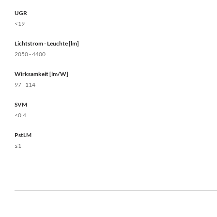
UGR
<19
Lichtstrom - Leuchte [lm]
2050 - 4400
Wirksamkeit [lm/W]
97 - 114
SVM
≤0,4
PstLM
≤1