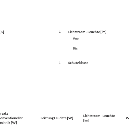
[K]
Lichtstrom - Leuchte [lm]
Schutzklasse
rsatz
Lichtstrom - Leuchte
onventioneller
Leistung Leuchte [W]
W
[lm]
echnik [W]