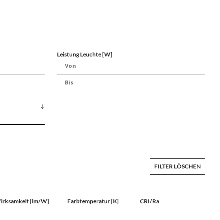
Leistung Leuchte [W]
FILTER LÖSCHEN
irksamkeit [lm/W]
Farbtemperatur [K]
CRI/Ra