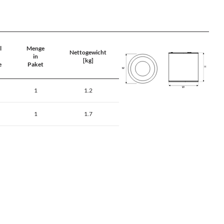
l
Menge
Nettogewicht
in
[kg]
e
Paket
1
1.2
1
1.7