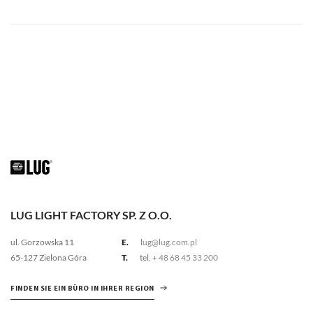
LUG LIGHT FACTORY SP. Z O.O.
ul. Gorzowska 11
E.
lug@lug.com.pl
65-127 Zielona Góra
T.
tel.
+ 48 68 45 33 200
FINDEN SIE EIN BÜRO IN IHRER REGION