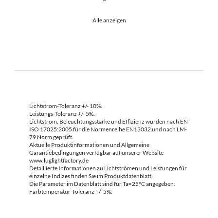
Alle anzeigen
Lichtstrom-Toleranz +/- 10%.
Leistungs-Toleranz +/- 5%.
Lichtstrom, Beleuchtungsstärke und Effizienz wurden nach EN
ISO 17025:2005 für die Normenreihe EN13032 und nach LM-
79 Norm geprüft.
Aktuelle Produktinformationen und Allgemeine
Garantiebedingungen verfügbar auf unserer Website
www.luglightfactory.de
Detaillierte Informationen zu Lichtströmen und Leistungen für
einzelne Indizes finden Sie im Produktdatenblatt.
Die Parameter im Datenblatt sind für Ta=25°C angegeben.
Farbtemperatur-Toleranz +/- 5%.