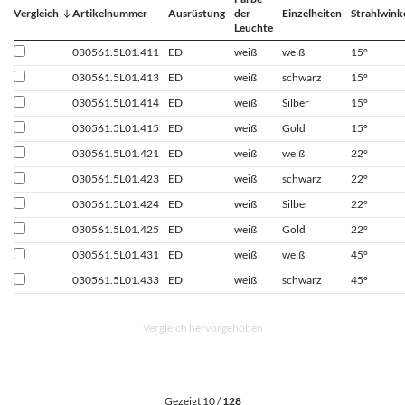
Vergleich
Artikelnummer
Ausrüstung
der
Einzelheiten
Strahlwink
Leuchte
030561.5L01.411
ED
weiß
weiß
15°
030561.5L01.413
ED
weiß
schwarz
15°
030561.5L01.414
ED
weiß
Silber
15°
030561.5L01.415
ED
weiß
Gold
15°
030561.5L01.421
ED
weiß
weiß
22°
030561.5L01.423
ED
weiß
schwarz
22°
030561.5L01.424
ED
weiß
Silber
22°
030561.5L01.425
ED
weiß
Gold
22°
030561.5L01.431
ED
weiß
weiß
45°
030561.5L01.433
ED
weiß
schwarz
45°
Vergleich hervorgehoben
Gezeigt 10 /
128