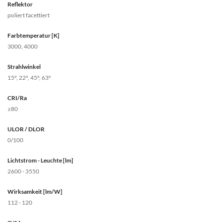
Reflektor
poliert facettiert
Farbtemperatur [K]
3000, 4000
Strahlwinkel
15°, 22°, 45°, 63°
CRI/Ra
≥80
ULOR / DLOR
0/100
Lichtstrom - Leuchte [lm]
2600 - 3550
Wirksamkeit [lm/W]
112 - 120