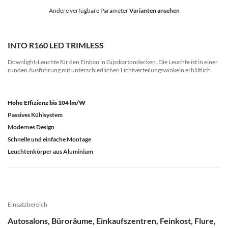
Andere verfügbare Parameter
Varianten ansehen
INTO R160 LED TRIMLESS
Downlight-Leuchte für den Einbau in Gipskartondecken. Die Leuchte ist in einer
runden Ausführung mit unterschiedlichen Lichtverteilungswinkeln erhältlich.
Hohe Effizienz bis 104 lm/W
Passives Kühlsystem
Modernes Design
Schnelle und einfache Montage
Leuchtenkörper aus Aluminium
Einsatzbereich
Autosalons, Büroräume, Einkaufszentren, Feinkost, Flure,