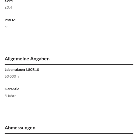
SVM
≤0,4
PstLM
≤1
Allgemeine Angaben
Lebensdauer L80B10
60 000 h
Garantie
5 Jahre
Abmessungen