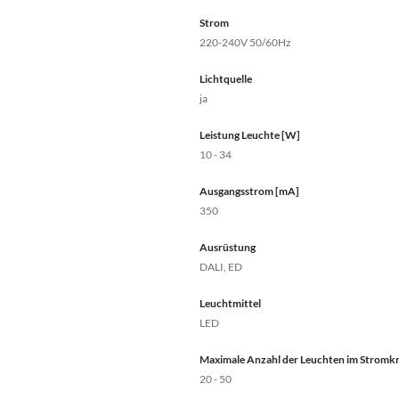
Strom
220-240V 50/60Hz
Lichtquelle
ja
Leistung Leuchte [W]
10 - 34
Ausgangsstrom [mA]
350
Ausrüstung
DALI, ED
Leuchtmittel
LED
Maximale Anzahl der Leuchten im Stromkre
20 - 50