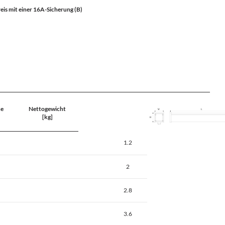
is mit einer 16A-Sicherung (B)
e
Nettogewicht
[kg]
1.2
2
2.8
3.6