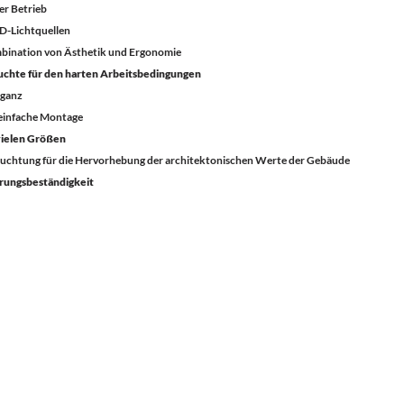
er Betrieb
ED-Lichtquellen
bination von Ästhetik und Ergonomie
euchte für den harten Arbeitsbedingungen
eganz
 einfache Montage
 vielen Größen
euchtung für die Hervorhebung der architektonischen Werte der Gebäude
rungsbeständigkeit