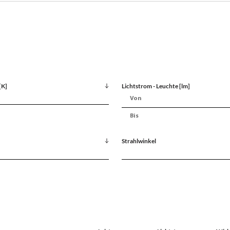
[K]
Lichtstrom - Leuchte [lm]
Strahlwinkel