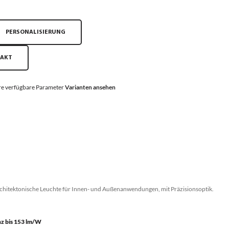
PERSONALISIERUNG
TAKT
e verfügbare Parameter
Varianten ansehen
chitektonische Leuchte für Innen- und Außenanwendungen, mit Präzisionsoptik.
nz bis 153 lm/W