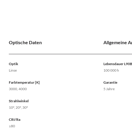
Optische Daten
Allgemeine 
Optik
Lebensdauer L90
Linse
100 000 h
Farbtemperatur [K]
Garantie
3000, 4000
5 Jahre
Strahlwinkel
10°, 20°, 30°
CRI/Ra
≥80