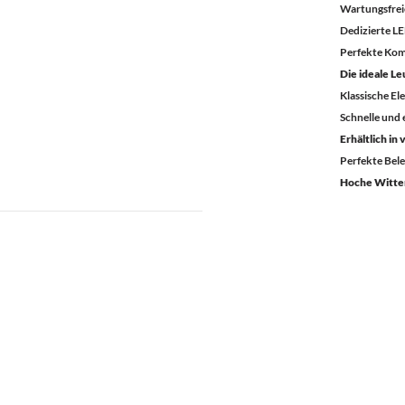
Wartungsfrei
Dedizierte L
Perfekte Kom
Die ideale L
Klassische El
Schnelle und
Erhältlich in
Perfekte Bel
Hoche Witte