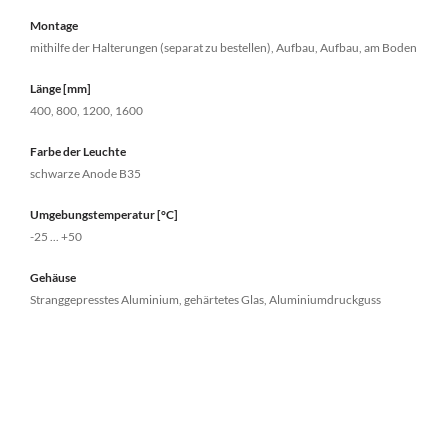
Montage
mithilfe der Halterungen (separat zu bestellen), Aufbau, Aufbau, am Boden
Länge [mm]
400, 800, 1200, 1600
Farbe der Leuchte
schwarze Anode B35
Umgebungstemperatur [°C]
-25 ... +50
Gehäuse
Stranggepresstes Aluminium, gehärtetes Glas, Aluminiumdruckguss