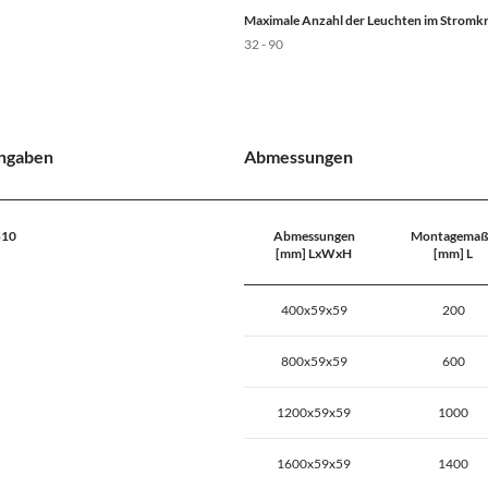
Maximale Anzahl der Leuchten im Stromkre
32 - 90
Angaben
Abmessungen
B10
Abmessungen
Montagemaß
[mm] LxWxH
[mm] L
400x59x59
200
800x59x59
600
1200x59x59
1000
1600x59x59
1400