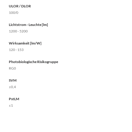
ULOR / DLOR
100/0
Lichtstrom - Leuchte [lm]
1200 - 5200
Wirksamkeit [lm/W]
120 - 153
Photobiologische Risikogruppe
RG0
SVM
≤0,4
PstLM
≤1