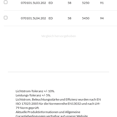
070101.5L03.202
ED
58
5250
91
070101.5L04.202
ED
58
5450
94
Vergleich hervorgehoben
Lichtstrom-Toleranz +/- 10%.
Leistungs-Toleranz +/- 5%.
Lichtstrom, Beleuchtungsstärke und Effizienz wurden nach EN
ISO 17025:2005 für die Normenreihe EN13032 und nach LM-
79 Norm geprüft.
Aktuelle Produktinformationen und Allgemeine
Garantiebedingungen verfügbar auf unserer Website