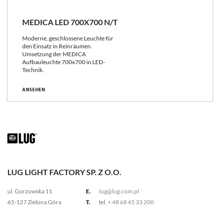
MEDICA LED 700X700 N/T
Moderne, geschlossene Leuchte für
den Einsatz in Reinräumen.
Umsetzung der MEDICA
Aufbauleuchte 700x700 in LED-
Technik.
ANSEHEN
LUG LIGHT FACTORY SP. Z O.O.
ul. Gorzowska 11
E.
lug@lug.com.pl
65-127 Zielona Góra
T.
tel.
+ 48 68 45 33 200