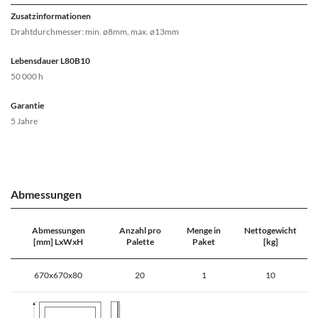
Zusatzinformationen
Drahtdurchmesser: min. ø8mm, max. ø13mm
Lebensdauer L80B10
50 000 h
Garantie
5 Jahre
Abmessungen
Abmessungen
Anzahl pro
Menge in
Nettogewicht
[mm] LxWxH
Palette
Paket
[kg]
670x670x80
20
1
10