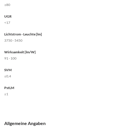
≥80
UGR
<17
Lichtstrom - Leuchte [lm]
3750 - 5450
Wirksamkeit [lm/W]
91 - 100
SVM
≤0,4
PstLM
≤1
Allgemeine Angaben