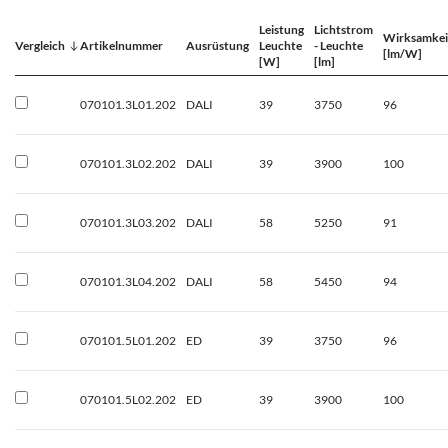
Leistung
Lichtstrom
Wirksamkei
Vergleich
Artikelnummer
Ausrüstung
Leuchte
- Leuchte
[lm/W]
[W]
[lm]
070101.3L01.202
DALI
39
3750
96
070101.3L02.202
DALI
39
3900
100
070101.3L03.202
DALI
58
5250
91
070101.3L04.202
DALI
58
5450
94
070101.5L01.202
ED
39
3750
96
070101.5L02.202
ED
39
3900
100