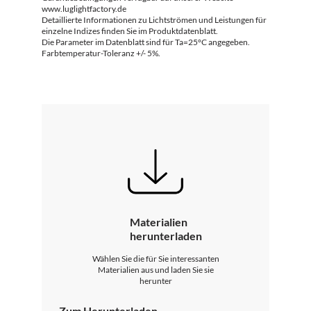
www.luglightfactory.de
Detaillierte Informationen zu Lichtströmen und Leistungen für
einzelne Indizes finden Sie im Produktdatenblatt.
Die Parameter im Datenblatt sind für Ta=25°C angegeben.
Farbtemperatur-Toleranz +/- 5%.
Materialien
herunterladen
Wählen Sie die für Sie interessanten
Materialien aus und laden Sie sie
herunter
Zum Herunterladen