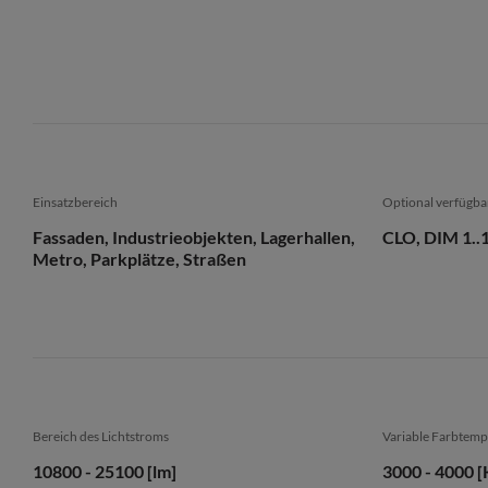
Einsatzbereich
Optional verfügba
Fassaden, Industrieobjekten, Lagerhallen,
CLO, DIM 1..
Metro, Parkplätze, Straßen
Bereich des Lichtstroms
Variable Farbtemp
10800 - 25100 [lm]
3000 - 4000 [