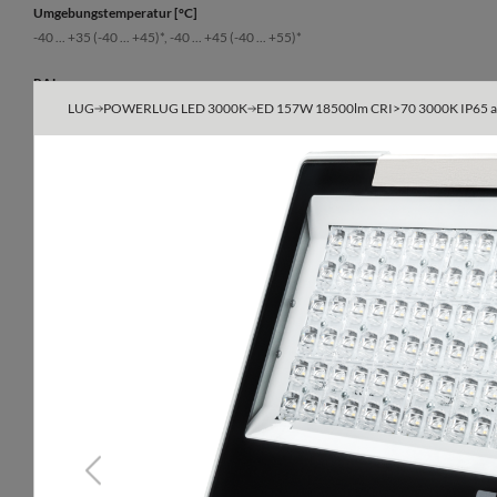
Umgebungstemperatur [°C]
-40 ... +35 (-40 ... +45)*, -40 ... +45 (-40 ... +55)*
RAL
7035
LUG
POWERLUG LED 3000K
ED 157W 18500lm CRI>70 3000K IP65 as
Gehäuse
Aluminiumdruckguß
Windangriffsfläche
0.163 m²
Art
Easy Connect, Standardleuchte
Previous