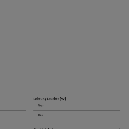
Leistung Leuchte [W]
en