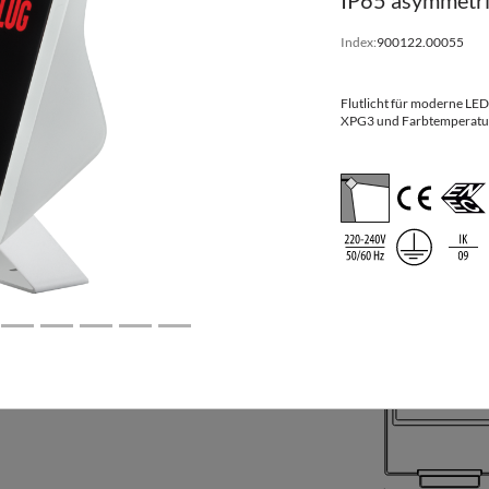
IP65 asymmetri
Index:
900122.00055
eine Angaben
Abmessungen
Flutlicht für moderne LED
XPG3 und Farbtemperatur
uer L80B10
Abmessungen
[mm] LxWxH
403x405x95
403x405x102