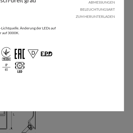
sch-breit grau
ABMESSUNGEN
BELEUCHTUNGSART
ZUM HERUNTERLADEN
-Lichtquelle. Änderung der LEDs auf
 auf 3000K.
Anzahl
Menge
Nettogewicht
Markierung
pro
in
[kg]
Palette
Paket
ED, DALI
36
3
8.8
ZHAGA D4i
36
3
8.8