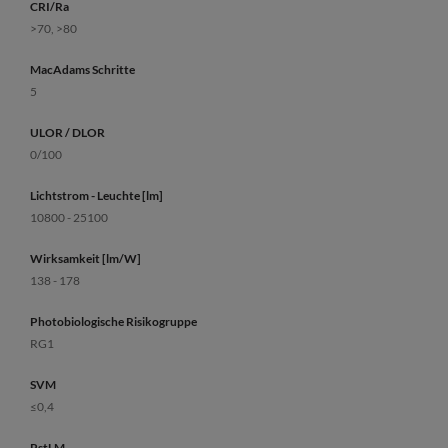
CRI/Ra
>70, >80
MacAdams Schritte
5
ULOR / DLOR
0/100
Lichtstrom - Leuchte [lm]
10800 - 25100
Wirksamkeit [lm/W]
138 - 178
Photobiologische Risikogruppe
RG1
SVM
≤0,4
PstLM