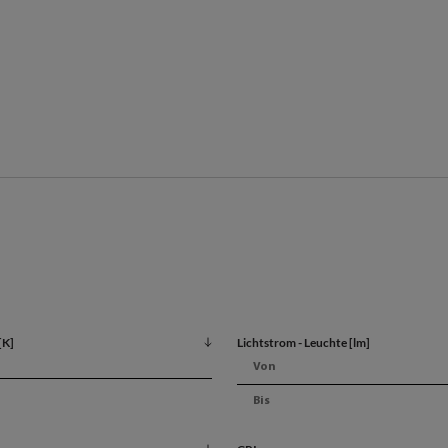
[K]
Lichtstrom - Leuchte [lm]
Produktdat