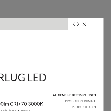
is mit einer 10A-Sicherung (B)
LUG LED
is mit einer 16A-Sicherung (B)
ALLGEMEINE BESTIMMUNGEN
is mit einer 25A-Sicherung (B)
PRODUKTMERKMALE
0lm CRI>70 3000K
PRODUKTDATEN