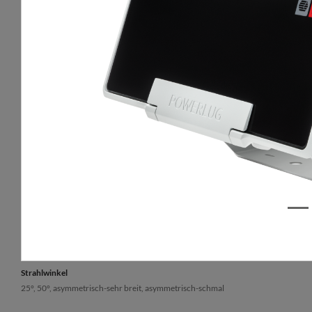
Optische Daten
Allgem
Beleuchtungsart
Lebensda
direkt
100 000 h
Optik
Garantie
Linse
5 Jahre
Abdeckung
Flachglasscheibe (aus thermisch gehärtetem Glas)
Farbtemperatur [K]
3000, 4000
Strahlwinkel
25°, 50°, asymmetrisch-sehr breit, asymmetrisch-schmal