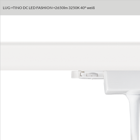
LUG
TINO DC LED FASHION
2650lm 3250K 40° weiß
Previous
Next