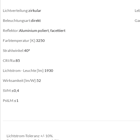
Elektrische Daten
Lichtverteilung:
zirkular
Le
Elektrischer Anschluss
Beleuchtungsart:
direkt
Gar
an die 3-Phasen-Schiene
Reflektor:
Aluminium poliert, facettiert
Strom
Farbtemperatur [K]:
3250
220-240V 50/60Hz
Strahlwinkel:
40°
Lichtquelle
CRI/Ra:
85
ja
Lichtstrom - Leuchte [lm]:
1930
Leistung Leuchte [W]
Wirksamkeit [lm/W]:
52
27 - 37
SVM:
≤0,4
Ausgangsstrom [mA]
PstLM:
≤1
600, 700, 800
Ausrüstung
ED
Lichtstrom-Toleranz +/- 10%.
Leuchtmittel