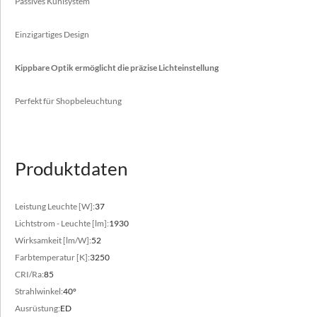
Passives Kühlsystem
Einzigartiges Design
Kippbare Optik ermöglicht die präzise Lichteinstellung
Bereich des Lichtstroms
Perfekt für Shopbeleuchtung
2500 - 3500 [lm]
Variable Farbtemperatur
3000 - 4000 [K]
Produktdaten
Leistung Leuchte [W]:
37
Lichtstrom - Leuchte [lm]:
1930
Wirksamkeit [lm/W]:
52
Farbtemperatur [K]:
3250
CRI/Ra:
85
Strahlwinkel:
40°
Ausrüstung:
ED