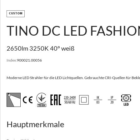
Andere verfügbare Parameter
Varianten ansehen
CUSTOM
TINO LED
TINO DC LED FASHIO
Moderne LED Strahler für die LED Lichtquellen, in zwei Lichtfarben erhältlich.
2650lm 3250K 40° weiß
Hohe Effizienz bis 100 lm/W
Passives Kühlsystem
Index:
900021.00056
Einzigartiges Design
Kippbare Optik ermöglicht die präzise Lichteinstellung
Moderne LED Strahler für die LED Lichtquellen. Gebrauchte CRI-Quellen für Be
Perfekt für Shopbeleuchtung
Einsatzbereich
Hauptmerkmale
Boutiquen, Einkaufszentren, Feinkost, Juweliers, Museen,
Supermärkte, Wohnungen