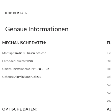
MEHR DETAILS
Mechanische Daten
Montage
Genaue Informationen
an die 3-Phasen-Schiene
Farbe der Leuchte
MECHANISCHE DATEN:
E
grau, schwarz, weiß
Montage:
an die 3-Phasen-Schiene
Ele
Umgebungstemperatur [°C]
0 ... +35
Farbe der Leuchte:
weiß
St
Umgebungstemperatur [°C]:
0 ... +35
Lic
RAL
9003, 9005, 9006
Gehäuse:
Aluminiumdruckguß
Lei
Au
Gehäuse
Aluminiumdruckguß
Au
Leu
OPTISCHE DATEN:
A