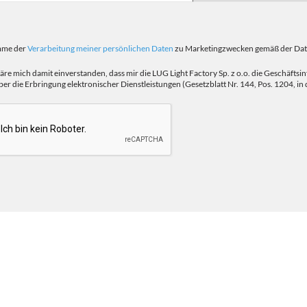
imme der
Verarbeitung meiner persönlichen Daten
zu Marketingzwecken gemäß der Daten
läre mich damit einverstanden, dass mir die LUG Light Factory Sp. z o.o. die Geschäft
er die Erbringung elektronischer Dienstleistungen (Gesetzblatt Nr. 144, Pos. 1204, in d