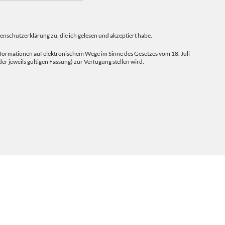
schutzerklärung zu, die ich gelesen und akzeptiert habe.
sinformationen auf elektronischem Wege im Sinne des Gesetzes vom 18. Juli
er jeweils gültigen Fassung) zur Verfügung stellen wird.