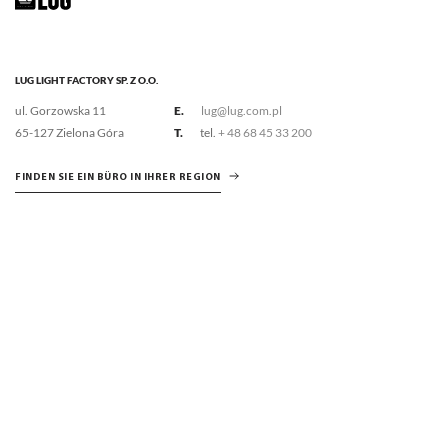
LUG LIGHT FACTORY SP. Z O.O.
ul. Gorzowska 11
E.
lug@lug.com.pl
65-127 Zielona Góra
T.
tel.
+ 48 68 45 33 200
FINDEN SIE EIN BÜRO IN IHRER REGION