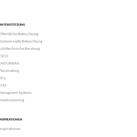
UNTERSTÜTZUNG
Öffentliche Beleuchtung
Kommerzielle Beleuchtung
Lichttechnische Beratung
ESCO
LMS URBAN
Placemaking
HCL
EMS
Managment Systems
Masterplanning
INSPIRATIONEN
Inspirationen