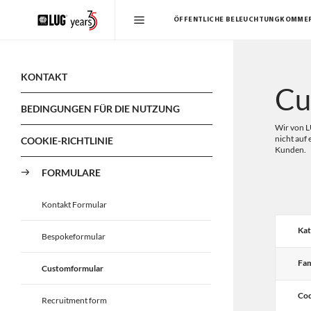
ÖFFENTLICHE BELEUCHTUNG
KOMMER
KONTAKT
Cu
BEDINGUNGEN FÜR DIE NUTZUNG
Wir von L
nicht auf
COOKIE-RICHTLINIE
Kunden.
FORMULARE
Kontakt Formular
Kat
Bespokeformular
Fam
Customformular
Cod
Recruitment form