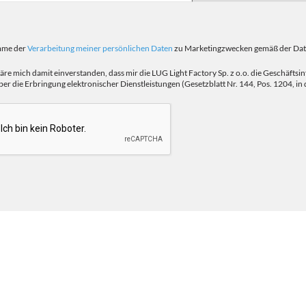
imme der
Verarbeitung meiner persönlichen Daten
zu Marketingzwecken gemäß der Daten
läre mich damit einverstanden, dass mir die LUG Light Factory Sp. z o.o. die Geschäft
er die Erbringung elektronischer Dienstleistungen (Gesetzblatt Nr. 144, Pos. 1204, in d