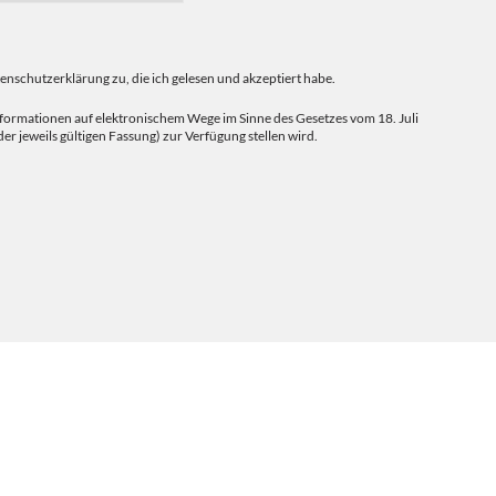
schutzerklärung zu, die ich gelesen und akzeptiert habe.
sinformationen auf elektronischem Wege im Sinne des Gesetzes vom 18. Juli
er jeweils gültigen Fassung) zur Verfügung stellen wird.