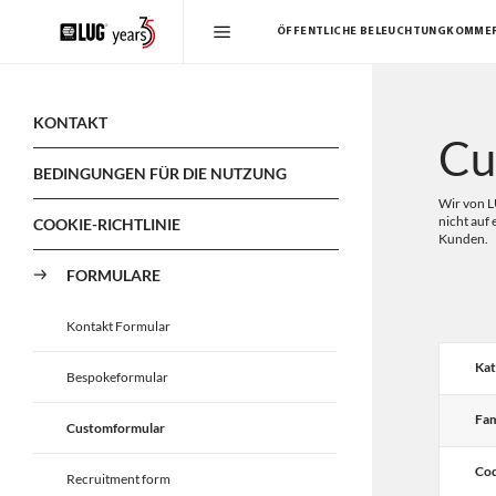
ÖFFENTLICHE BELEUCHTUNG
KOMMER
KONTAKT
Cu
BEDINGUNGEN FÜR DIE NUTZUNG
Wir von L
nicht auf
COOKIE-RICHTLINIE
Kunden.
FORMULARE
Kontakt Formular
Kat
Bespokeformular
Fam
Customformular
Cod
Recruitment form