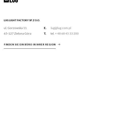
LUG LIGHT FACTORY SP. Z O.O.
ul. Gorzowska 11
E.
lug@lug.com.pl
65-127 Zielona Góra
T.
tel.
+ 48 68 45 33 200
FINDEN SIE EIN BÜRO IN IHRER REGION