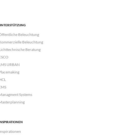
UNTERSTÜTZUNG
Öffentliche Beleuchtung
Kommerzielle Beleuchtung
Lichttechnische Beratung
ESCO
LMS URBAN
Placemaking
HCL
EMS
Managment Systems
Masterplanning
INSPIRATIONEN
Inspirationen