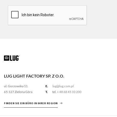
LUG LIGHT FACTORY SP. Z O.O.
ul. Gorzowska 11
E.
lug@lug.com.pl
65-127 Zielona Góra
T.
tel.
+ 48 68 45 33 200
FINDEN SIE EIN BÜRO IN IHRER REGION