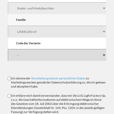
Familie
Code der Variante
Ich stimme der
Verarbeitung meiner persönlichen Daten
zu
Marketingzwecken gemäß der Datenschutzerklärung zu, die ich gelesen
und akzeptiert habe.
Ich erkläre mich damit einverstanden, dass mir die LUG Light Factory Sp.
z o.o. die Geschäftsinformationen auf elektronischem Wege im Sinne
des Gesetzes vom 18. Juli 2002 über die Erbringung elektronischer
Dienstleistungen (Gesetzblatt Nr. 144, Pos. 1204, in der jeweils gültigen
Fassung) zur Verfügung stellen wird.