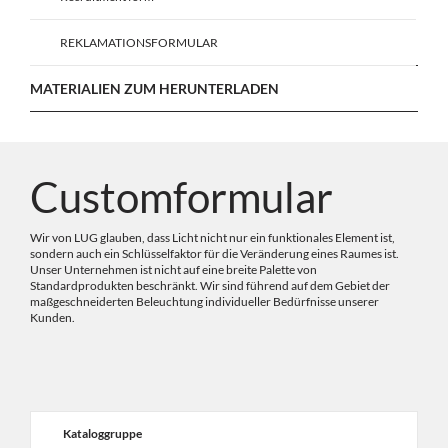
REKLAMATIONSFORMULAR
MATERIALIEN ZUM HERUNTERLADEN
Customformular
Wir von LUG glauben, dass Licht nicht nur ein funktionales Element ist,
sondern auch ein Schlüsselfaktor für die Veränderung eines Raumes ist.
Unser Unternehmen ist nicht auf eine breite Palette von
Standardprodukten beschränkt. Wir sind führend auf dem Gebiet der
maßgeschneiderten Beleuchtung individueller Bedürfnisse unserer
Kunden.
Kataloggruppe