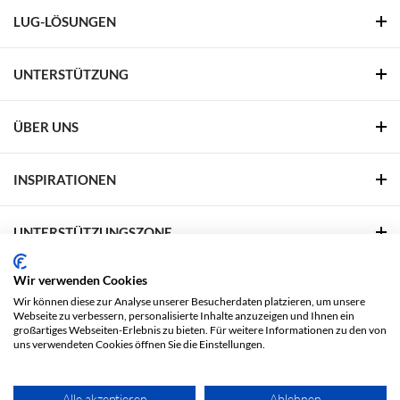
LUG-LÖSUNGEN
UNTERSTÜTZUNG
ÜBER UNS
INSPIRATIONEN
UNTERSTÜTZUNGSZONE
Wir verwenden Cookies
FOLGEN SIE UNS
Wir können diese zur Analyse unserer Besucherdaten platzieren, um unsere
Webseite zu verbessern, personalisierte Inhalte anzuzeigen und Ihnen ein
Facebook
Linkedin
YouTube
Pinterest
großartiges Webseiten-Erlebnis zu bieten. Für weitere Informationen zu den von
uns verwendeten Cookies öffnen Sie die Einstellungen.
Rechtliche Fragen
Datenschutzbestimmungen
Alle akzeptieren
Ablehnen