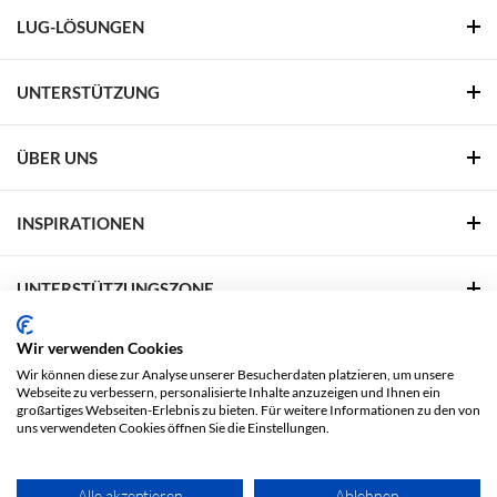
LUG-LÖSUNGEN
UNTERSTÜTZUNG
ÜBER UNS
INSPIRATIONEN
UNTERSTÜTZUNGSZONE
Wir verwenden Cookies
FOLGEN SIE UNS
Wir können diese zur Analyse unserer Besucherdaten platzieren, um unsere
Webseite zu verbessern, personalisierte Inhalte anzuzeigen und Ihnen ein
Facebook
Linkedin
YouTube
Pinterest
großartiges Webseiten-Erlebnis zu bieten. Für weitere Informationen zu den von
uns verwendeten Cookies öffnen Sie die Einstellungen.
Rechtliche Fragen
Datenschutzbestimmungen
Alle akzeptieren
Ablehnen