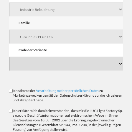
Familie
Code der Variante
Ich stimme der
Verarbeitung meiner persönlichen Daten
zu
Marketingzwecken gemäß der Datenschutzerklärung zu, die ich gelesen
und akzeptiert habe.
Ich erkläre mich damit einverstanden, dass mir die LUG Light Factory Sp.
z o.o. die Geschäftsinformationen auf elektronischem Wege im Sinne
des Gesetzes vom 18. Juli 2002 über die Erbringung elektronischer
Dienstleistungen (Gesetzblatt Nr. 144, Pos. 1204, in der jeweils gültigen
Fassung) zur Verfügung stellen wird.