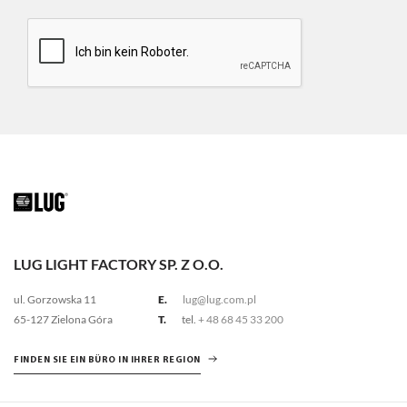
LUG LIGHT FACTORY SP. Z O.O.
ul. Gorzowska 11
E.
lug@lug.com.pl
65-127 Zielona Góra
T.
tel.
+ 48 68 45 33 200
FINDEN SIE EIN BÜRO IN IHRER REGION