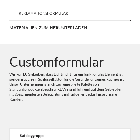
REKLAMATIONSFORMULAR
MATERIALIEN ZUM HERUNTERLADEN
Customformular
Wir von LUG glauben, dass Licht nicht nur ein funktionales Element ist,
sondern auch ein Schlüsselfaktor für die Veränderung eines Raumes ist.
Unser Unternehmen ist nicht auf eine breite Palette von
Standardprodukten beschränkt. Wir sind führend auf dem Gebiet der
maßgeschneiderten Beleuchtung individueller Bedürfnisse unserer
Kunden.
Kataloggruppe