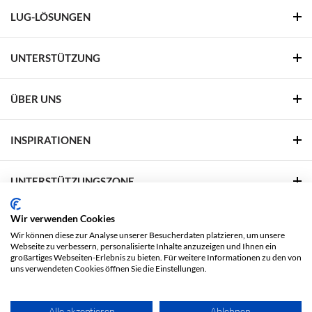
LUG-LÖSUNGEN
UNTERSTÜTZUNG
ÜBER UNS
INSPIRATIONEN
UNTERSTÜTZUNGSZONE
Wir verwenden Cookies
FOLGEN SIE UNS
Wir können diese zur Analyse unserer Besucherdaten platzieren, um unsere
Webseite zu verbessern, personalisierte Inhalte anzuzeigen und Ihnen ein
Facebook
Linkedin
YouTube
Pinterest
großartiges Webseiten-Erlebnis zu bieten. Für weitere Informationen zu den von
uns verwendeten Cookies öffnen Sie die Einstellungen.
Rechtliche Fragen
Datenschutzbestimmungen
Alle akzeptieren
Ablehnen