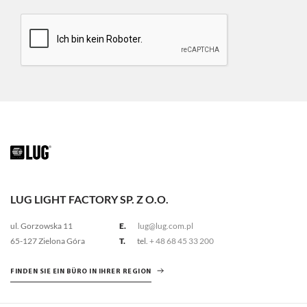
LUG LIGHT FACTORY SP. Z O.O.
ul. Gorzowska 11
E.
lug@lug.com.pl
65-127 Zielona Góra
T.
tel.
+ 48 68 45 33 200
FINDEN SIE EIN BÜRO IN IHRER REGION