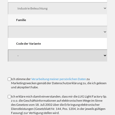
Familie
Code der Variante
Ich stimme der
Verarbeitung meiner persönlichen Daten
zu
Marketingzwecken gemäß der Datenschutzerklärung zu, die ich gelesen
und akzeptiert habe.
Ich erkläre mich damit einverstanden, dass mir die LUG Light Factory Sp.
z o.o. die Geschäftsinformationen auf elektronischem Wege im Sinne
des Gesetzes vom 18. Juli 2002 über die Erbringung elektronischer
Dienstleistungen (Gesetzblatt Nr. 144, Pos. 1204, in der jeweils gültigen
Fassung) zur Verfügung stellen wird.