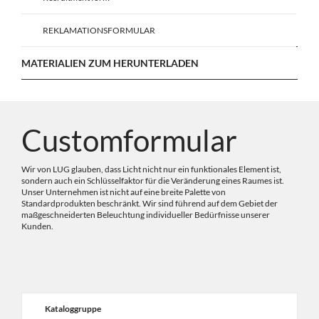
REKLAMATIONSFORMULAR
MATERIALIEN ZUM HERUNTERLADEN
Customformular
Wir von LUG glauben, dass Licht nicht nur ein funktionales Element ist,
sondern auch ein Schlüsselfaktor für die Veränderung eines Raumes ist.
Unser Unternehmen ist nicht auf eine breite Palette von
Standardprodukten beschränkt. Wir sind führend auf dem Gebiet der
maßgeschneiderten Beleuchtung individueller Bedürfnisse unserer
Kunden.
Kataloggruppe