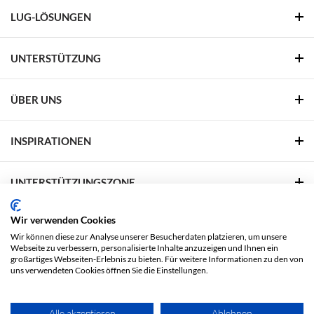
LUG-LÖSUNGEN
UNTERSTÜTZUNG
ÜBER UNS
INSPIRATIONEN
UNTERSTÜTZUNGSZONE
Wir verwenden Cookies
FOLGEN SIE UNS
Wir können diese zur Analyse unserer Besucherdaten platzieren, um unsere
Webseite zu verbessern, personalisierte Inhalte anzuzeigen und Ihnen ein
Facebook
Linkedin
YouTube
Pinterest
großartiges Webseiten-Erlebnis zu bieten. Für weitere Informationen zu den von
uns verwendeten Cookies öffnen Sie die Einstellungen.
Rechtliche Fragen
Datenschutzbestimmungen
Alle akzeptieren
Ablehnen