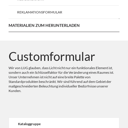
REKLAMATIONSFORMULAR
MATERIALIEN ZUM HERUNTERLADEN
Customformular
Wir von LUG glauben, dass Licht nicht nur ein funktionales Element ist,
sondern auch ein Schlüsselfaktor für die Veränderung eines Raumes ist.
Unser Unternehmen ist nicht auf eine breite Palette von
Standardprodukten beschränkt. Wir sind führend auf dem Gebiet der
maßgeschneiderten Beleuchtung individueller Bedürfnisse unserer
Kunden.
Kataloggruppe