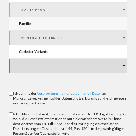
Familie
Code der Variante
Ich stimme der
Verarbeitung meiner persönlichen Daten
zu
Marketingzwecken gemäß der Datenschutzerklärung zu, die ich gelesen
und akzeptiert habe.
Ich erkläre mich damit einverstanden, dass mir die LUG Light Factory Sp.
z o.o. die Geschäftsinformationen auf elektronischem Wege im Sinne
des Gesetzes vom 18. Juli 2002 über die Erbringung elektronischer
Dienstleistungen (Gesetzblatt Nr. 144, Pos. 1204, in der jeweils gültigen
Fassung) zur Verfügung stellen wird.