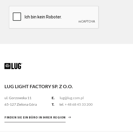
LUG LIGHT FACTORY SP. Z O.O.
ul. Gorzowska 11
E.
lug@lug.com.pl
65-127 Zielona Góra
T.
tel.
+ 48 68 45 33 200
FINDEN SIE EIN BÜRO IN IHRER REGION