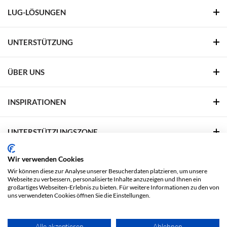
LUG-LÖSUNGEN
UNTERSTÜTZUNG
ÜBER UNS
INSPIRATIONEN
UNTERSTÜTZUNGSZONE
Wir verwenden Cookies
FOLGEN SIE UNS
Wir können diese zur Analyse unserer Besucherdaten platzieren, um unsere
Webseite zu verbessern, personalisierte Inhalte anzuzeigen und Ihnen ein
Facebook
Linkedin
YouTube
Pinterest
großartiges Webseiten-Erlebnis zu bieten. Für weitere Informationen zu den von
uns verwendeten Cookies öffnen Sie die Einstellungen.
Rechtliche Fragen
Datenschutzbestimmungen
Alle akzeptieren
Ablehnen