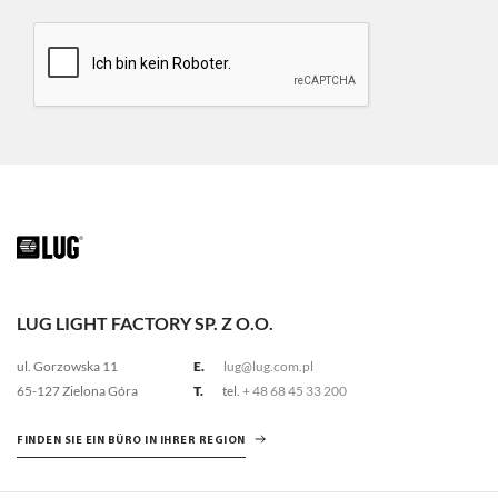
LUG LIGHT FACTORY SP. Z O.O.
ul. Gorzowska 11
E.
lug@lug.com.pl
65-127 Zielona Góra
T.
tel.
+ 48 68 45 33 200
FINDEN SIE EIN BÜRO IN IHRER REGION