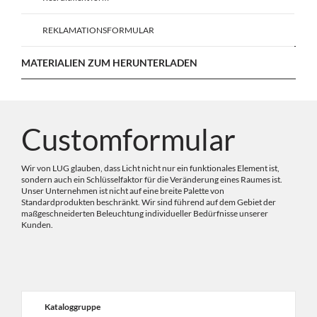
REKLAMATIONSFORMULAR
MATERIALIEN ZUM HERUNTERLADEN
Customformular
Wir von LUG glauben, dass Licht nicht nur ein funktionales Element ist,
sondern auch ein Schlüsselfaktor für die Veränderung eines Raumes ist.
Unser Unternehmen ist nicht auf eine breite Palette von
Standardprodukten beschränkt. Wir sind führend auf dem Gebiet der
maßgeschneiderten Beleuchtung individueller Bedürfnisse unserer
Kunden.
Kataloggruppe