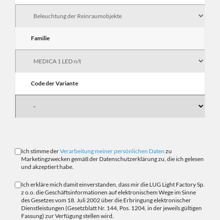
Familie
Code der Variante
Ich stimme der
Verarbeitung meiner persönlichen Daten
zu
Marketingzwecken gemäß der Datenschutzerklärung zu, die ich gelesen
und akzeptiert habe.
Ich erkläre mich damit einverstanden, dass mir die LUG Light Factory Sp.
z o.o. die Geschäftsinformationen auf elektronischem Wege im Sinne
des Gesetzes vom 18. Juli 2002 über die Erbringung elektronischer
Dienstleistungen (Gesetzblatt Nr. 144, Pos. 1204, in der jeweils gültigen
Fassung) zur Verfügung stellen wird.